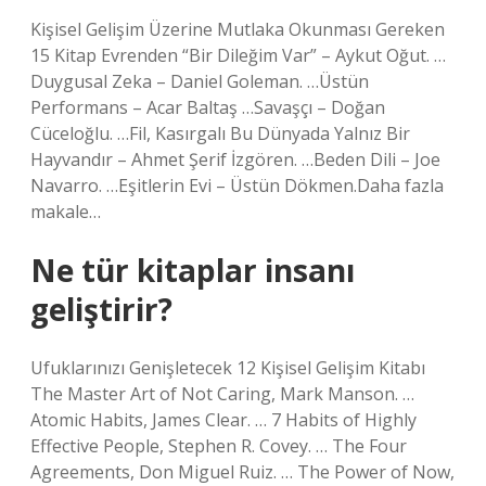
Kişisel Gelişim Üzerine Mutlaka Okunması Gereken
15 Kitap Evrenden “Bir Dileğim Var” – Aykut Oğut. …
Duygusal Zeka – Daniel Goleman. …Üstün
Performans – ​​Acar Baltaş …Savaşçı – Doğan
Cüceloğlu. …Fil, Kasırgalı Bu Dünyada Yalnız Bir
Hayvandır – Ahmet Şerif İzgören. …Beden Dili – Joe
Navarro. …Eşitlerin Evi – Üstün Dökmen.Daha fazla
makale…
Ne tür kitaplar insanı
geliştirir?
Ufuklarınızı Genişletecek 12 Kişisel Gelişim Kitabı
The Master Art of Not Caring, Mark Manson. …
Atomic Habits, James Clear. … 7 Habits of Highly
Effective People, Stephen R. Covey. … The Four
Agreements, Don Miguel Ruiz. … The Power of Now,