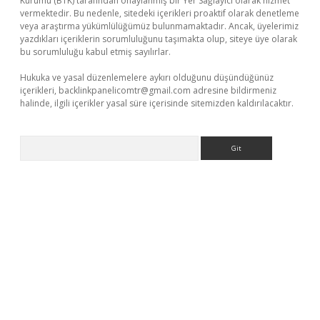
Kurumu (BTK) tarafından onaylanmış bir Yer Sağlayıcı olarak hizmet
vermektedir. Bu nedenle, sitedeki içerikleri proaktif olarak denetleme
veya araştırma yükümlülüğümüz bulunmamaktadır. Ancak, üyelerimiz
yazdıkları içeriklerin sorumluluğunu taşımakta olup, siteye üye olarak
bu sorumluluğu kabul etmiş sayılırlar.
Hukuka ve yasal düzenlemelere aykırı olduğunu düşündüğünüz
içerikleri,
backlinkpanelicomtr@gmail.com
adresine bildirmeniz
halinde, ilgili içerikler yasal süre içerisinde sitemizden kaldırılacaktır.
Arama
xbetgiris.org