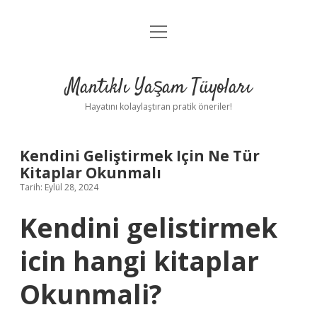
menüyü
Anasayfa
aç
Gizlilik Politikası
Mantıklı Yaşam Tüyoları
Yasal Uyarı
Hayatını kolaylaştıran pratik öneriler!
Hakkımızda
Kendini Geliştirmek Için Ne Tür
Kitaplar Okunmalı
Tarih: Eylül 28, 2024
Kendini gelistirmek
icin hangi kitaplar
Okunmali?