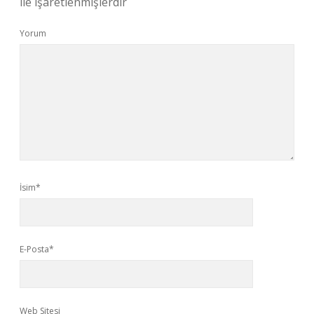
ile işaretlenmişlerdir
Yorum
İsim*
E-Posta*
Web Sitesi