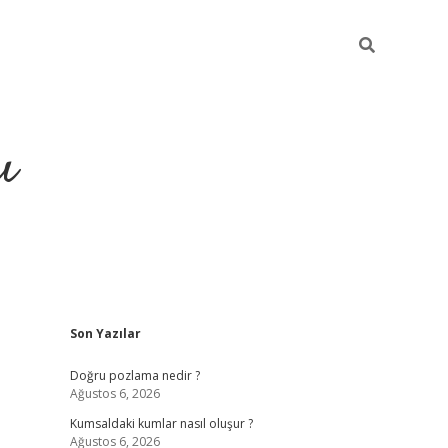
ı
Sidebar
Son Yazılar
hiltonbet yeni giriş
betexper güveni
Doğru pozlama nedir ?
Ağustos 6, 2026
Kumsaldaki kumlar nasıl oluşur ?
Ağustos 6, 2026