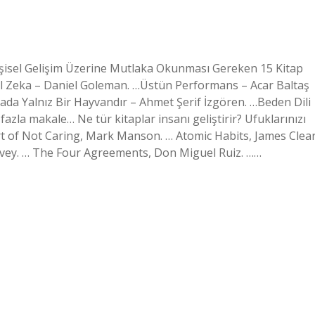
Kişisel Gelişim Üzerine Mutlaka Okunması Gereken 15 Kitap
l Zeka – Daniel Goleman. …Üstün Performans – ​​Acar Baltaş
ada Yalnız Bir Hayvandır – Ahmet Şerif İzgören. …Beden Dili
zla makale… Ne tür kitaplar insanı geliştirir? Ufuklarınızı
Art of Not Caring, Mark Manson. … Atomic Habits, James Clear
Covey. … The Four Agreements, Don Miguel Ruiz. ……