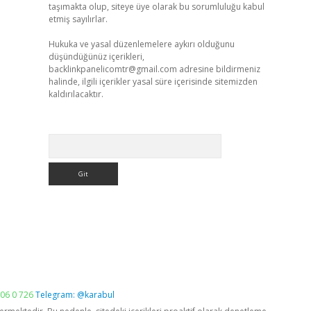
taşımakta olup, siteye üye olarak bu sorumluluğu kabul
etmiş sayılırlar.
Hukuka ve yasal düzenlemelere aykırı olduğunu
düşündüğünüz içerikleri,
backlinkpanelicomtr@gmail.com
adresine bildirmeniz
halinde, ilgili içerikler yasal süre içerisinde sitemizden
kaldırılacaktır.
Arama
06 0 726
Telegram: @karabul