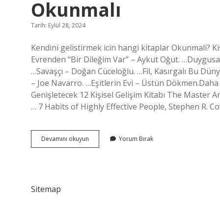
Okunmalı
Tarih: Eylül 28, 2024
Kendini gelistirmek icin hangi kitaplar Okunmali? 
Evrenden “Bir Dileğim Var” – Aykut Oğut. …Duygusa
…Savaşçı – Doğan Cüceloğlu. …Fil, Kasırgalı Bu Düny
– Joe Navarro. …Eşitlerin Evi – Üstün Dökmen.Daha fa
Genişletecek 12 Kişisel Gelişim Kitabı The Master 
… 7 Habits of Highly Effective People, Stephen R. 
Kendini
Devamını okuyun
Yorum Bırak
Geliştirmek
Için
Ne
Tür
Kitaplar
Sitemap
Okunmalı