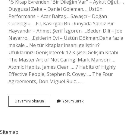
15 Kitap Evrenden “Bir Dileğim Var” – Aykut Oğut. …
Duygusal Zeka – Daniel Goleman. …Üstün
Performans – ​​Acar Baltaş …Savaşçı – Doğan
Cüceloğlu. …Fil, Kasırgalı Bu Dünyada Yalnız Bir
Hayvandır – Ahmet Şerif İzgören. …Beden Dili – Joe
Navarro. …Eşitlerin Evi – Üstün Dökmen.Daha fazla
makale… Ne tür kitaplar insanı geliştirir?
Ufuklarınızı Genişletecek 12 Kişisel Gelişim Kitabı
The Master Art of Not Caring, Mark Manson. …
Atomic Habits, James Clear. … 7 Habits of Highly
Effective People, Stephen R. Covey. … The Four
Agreements, Don Miguel Ruiz. ……
Kendini
Devamını okuyun
Yorum Bırak
Geliştirmek
Için
Ne
Tür
Kitaplar
Sitemap
Okunmalı