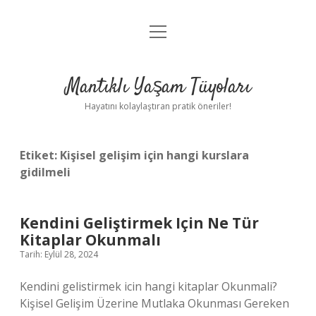
menüyü
Anasayfa
aç
Gizlilik Politikası
Mantıklı Yaşam Tüyoları
Yasal Uyarı
Hayatını kolaylaştıran pratik öneriler!
Hakkımızda
Etiket:
Kişisel gelişim için hangi kurslara
gidilmeli
Kendini Geliştirmek Için Ne Tür
Kitaplar Okunmalı
Tarih: Eylül 28, 2024
Kendini gelistirmek icin hangi kitaplar Okunmali?
Kişisel Gelişim Üzerine Mutlaka Okunması Gereken