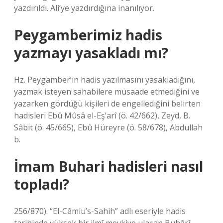
yazdırıldı. Ali’ye yazdırdığına inanılıyor.
Peygamberimiz hadis
yazmayı yasakladı mı?
Hz. Peygamber’in hadis yazılmasını yasakladığını,
yazmak isteyen sahabilere müsaade etmediğini ve
yazarken gördüğü kişileri de engellediğini belirten
hadisleri Ebû Mûsâ el-Eş’arî (ö. 42/662), Zeyd, B.
Sâbit (ö. 45/665), Ebû Hüreyre (ö. 58/678), Abdullah
b.
İmam Buhari hadisleri nasıl
topladı?
256/870). “El-Câmiu’s-Sahih” adlı eseriyle hadis