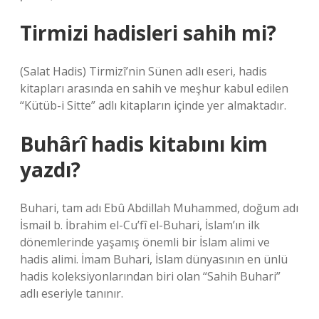
Tirmizi hadisleri sahih mi?
(Salat Hadis) Tirmizî’nin Sünen adlı eseri, hadis
kitapları arasında en sahih ve meşhur kabul edilen
“Kütüb-i Sitte” adlı kitapların içinde yer almaktadır.
Buhârî hadis kitabını kim
yazdı?
Buhari, tam adı Ebû Abdillah Muhammed, doğum adı
İsmail b. İbrahim el-Cu’fî el-Buhari, İslam’ın ilk
dönemlerinde yaşamış önemli bir İslam alimi ve
hadis alimi. İmam Buhari, İslam dünyasının en ünlü
hadis koleksiyonlarından biri olan “Sahih Buhari”
adlı eseriyle tanınır.