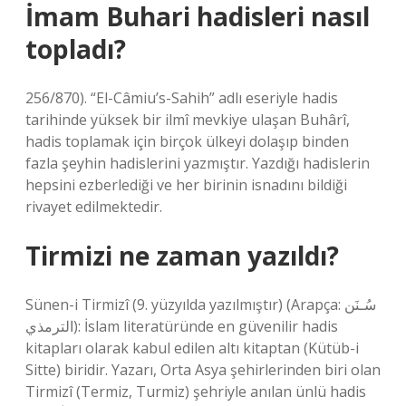
İmam Buhari hadisleri nasıl
topladı?
256/870). “El-Câmiu’s-Sahih” adlı eseriyle hadis
tarihinde yüksek bir ilmî mevkiye ulaşan Buhârî,
hadis toplamak için birçok ülkeyi dolaşıp binden
fazla şeyhin hadislerini yazmıştır. Yazdığı hadislerin
hepsini ezberlediği ve her birinin isnadını bildiği
rivayet edilmektedir.
Tirmizi ne zaman yazıldı?
Sünen-i Tirmizî (9. yüzyılda yazılmıştır) (Arapça: سُـنَن
الترمذي): İslam literatüründe en güvenilir hadis
kitapları olarak kabul edilen altı kitaptan (Kütüb-i
Sitte) biridir. Yazarı, Orta Asya şehirlerinden biri olan
Tirmizî (Termiz, Turmiz) şehriyle anılan ünlü hadis