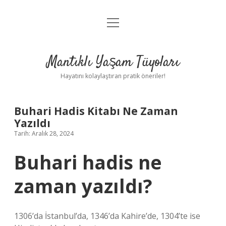
menüyü
Anasayfa
aç
Gizlilik Politikası
Mantıklı Yaşam Tüyoları
Yasal Uyarı
Hayatını kolaylaştıran pratik öneriler!
Hakkımızda
Buhari Hadis Kitabı Ne Zaman
Yazıldı
Tarih: Aralık 28, 2024
Buhari hadis ne
zaman yazıldı?
1306’da İstanbul’da, 1346’da Kahire’de, 1304’te ise