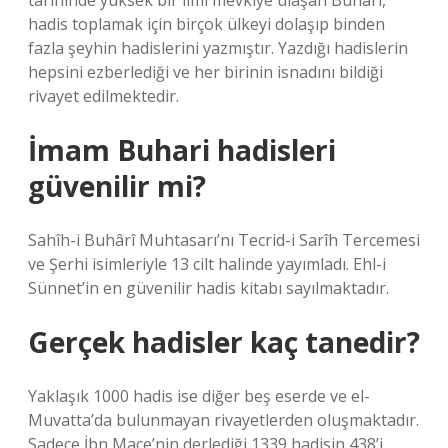
tarihinde yüksek bir ilmî mevkiye ulaşan Buhârî,
hadis toplamak için birçok ülkeyi dolaşıp binden
fazla şeyhin hadislerini yazmıştır. Yazdığı hadislerin
hepsini ezberlediği ve her birinin isnadını bildiği
rivayet edilmektedir.
İmam Buhari hadisleri
güvenilir mi?
Sahîh-i Buhârî Muhtasarı’nı Tecrid-i Sarîh Tercemesi
ve Şerhi isimleriyle 13 cilt halinde yayımladı. Ehl-i
Sünnet’in en güvenilir hadis kitabı sayılmaktadır.
Gerçek hadisler kaç tanedir?
Yaklaşık 1000 hadis ise diğer beş eserde ve el-
Muvatta’da bulunmayan rivayetlerden oluşmaktadır.
Sadece İbn Mace’nin derlediği 1339 hadisin 438’i