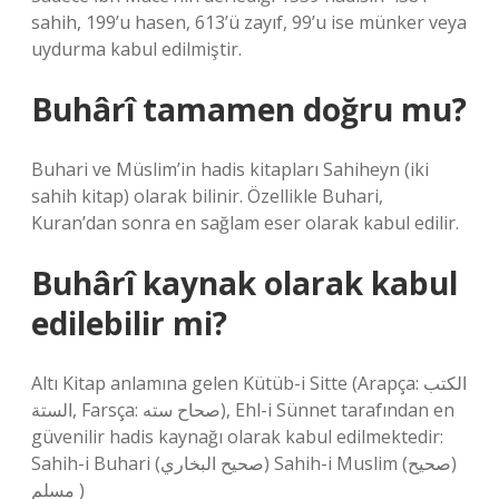
sahih, 199’u hasen, 613’ü zayıf, 99’u ise münker veya
uydurma kabul edilmiştir.
Buhârî tamamen doğru mu?
Buhari ve Müslim’in hadis kitapları Sahiheyn (iki
sahih kitap) olarak bilinir. Özellikle Buhari,
Kuran’dan sonra en sağlam eser olarak kabul edilir.
Buhârî kaynak olarak kabul
edilebilir mi?
Altı Kitap anlamına gelen Kütüb-i Sitte (Arapça: الكتب
الستة‎, Farsça: صحاح سته), Ehl-i Sünnet tarafından en
güvenilir hadis kaynağı olarak kabul edilmektedir:
Sahih-i Buhari (صحيح البخاري) Sahih-i Muslim (صحيح)
مسلم )