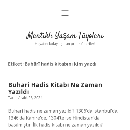
menüyü
Anasayfa
aç
Gizlilik Politikası
Mantıklı Yaşam Tüyoları
Yasal Uyarı
Hayatını kolaylaştıran pratik öneriler!
Hakkımızda
Etiket:
Buhârî hadis kitabını kim yazdı
Buhari Hadis Kitabı Ne Zaman
Yazıldı
Tarih: Aralık 28, 2024
Buhari hadis ne zaman yazıldı? 1306’da İstanbul’da,
1346’da Kahire’de, 1304’te ise Hindistan’da
basılmıştır. İlk hadis kitabı ne zaman yazıldı?