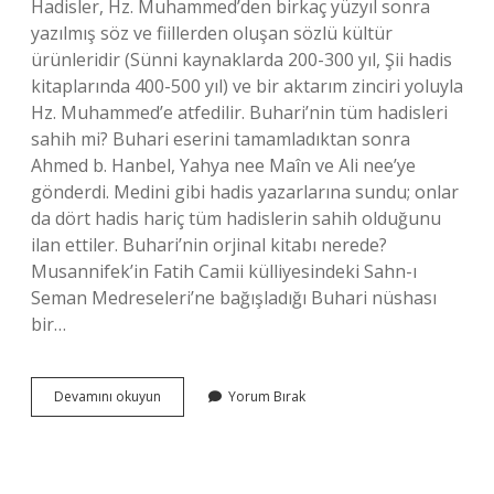
Hadisler, Hz. Muhammed’den birkaç yüzyıl sonra
yazılmış söz ve fiillerden oluşan sözlü kültür
ürünleridir (Sünni kaynaklarda 200-300 yıl, Şii hadis
kitaplarında 400-500 yıl) ve bir aktarım zinciri yoluyla
Hz. Muhammed’e atfedilir. Buhari’nin tüm hadisleri
sahih mi? Buhari eserini tamamladıktan sonra
Ahmed b. Hanbel, Yahya nee Maîn ve Ali nee’ye
gönderdi. Medini gibi hadis yazarlarına sundu; onlar
da dört hadis hariç tüm hadislerin sahih olduğunu
ilan ettiler. Buhari’nin orjinal kitabı nerede?
Musannifek’in Fatih Camii külliyesindeki Sahn-ı
Seman Medreseleri’ne bağışladığı Buhari nüshası
bir…
Buhari
Devamını okuyun
Yorum Bırak
Hadis
Kitabı
Ne
Zaman