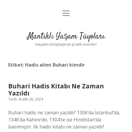
menüyü
Anasayfa
aç
Gizlilik Politikası
Mantıklı Yaşam Tüyoları
Yasal Uyarı
Hayatını kolaylaştıran pratik öneriler!
Hakkımızda
Etiket:
Hadis alimi Buhari kimdir
Buhari Hadis Kitabı Ne Zaman
Yazıldı
Tarih: Aralık 28, 2024
Buhari hadis ne zaman yazıldı? 1306’da İstanbul’da,
1346’da Kahire’de, 1304’te ise Hindistan’da
basılmıştır. İlk hadis kitabı ne zaman yazıldı?