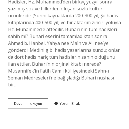
Hadisler, Hz. Muhammed’den birkaç yüzyıl sonra
yazılmış söz ve fiillerden oluşan sözlü kültür
ürünleridir (Sünni kaynaklarda 200-300 yıl, Şii hadis
kitaplarında 400-500 yıl) ve bir aktarım zinciri yoluyla
Hz. Muhammed’e atfedilir. Buhari’nin tüm hadisleri
sahih mi? Buhari eserini tamamladıktan sonra
Ahmed b. Hanbel, Yahya nee Maîn ve Ali nee’ye
gönderdi. Medini gibi hadis yazarlarına sundu; onlar
da dört hadis hariç tüm hadislerin sahih olduğunu
ilan ettiler. Buhari’nin orjinal kitabı nerede?
Musannifek’in Fatih Camii külliyesindeki Sahn-ı
Seman Medreseleri’ne bağışladığı Buhari nüshası
bir…
Buhari
Devamını okuyun
Yorum Bırak
Hadis
Kitabı
Ne
Zaman