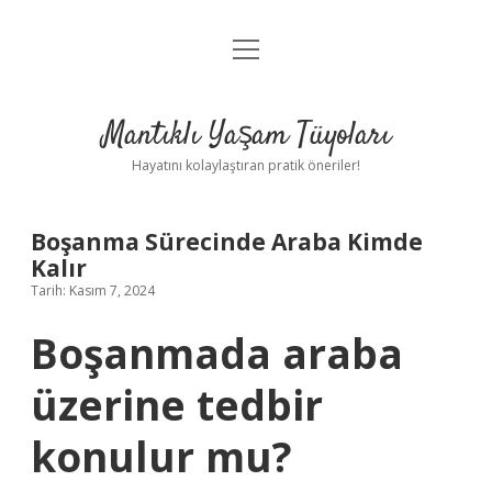
menüyü
Anasayfa
aç
Gizlilik Politikası
Mantıklı Yaşam Tüyoları
Yasal Uyarı
Hayatını kolaylaştıran pratik öneriler!
Hakkımızda
Boşanma Sürecinde Araba Kimde
Kalır
Tarih: Kasım 7, 2024
Boşanmada araba
üzerine tedbir
konulur mu?