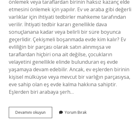
önlemek veya taraflardan birinin haksız kazanç elde
etmesini önlemek için yapılır. Ev ve araba gibi değerli
varlıklar için ihtiyati tedbirler mahkeme tarafından
verilir. İhtiyati tedbir kararı genellikle dava
sonuçlanana kadar veya belirli bir süre boyunca
geçerlidir. Çekişmeli boşanmada evde kim kalır? Ev
evliliğin bir parçası olarak satın alınmışsa ve
taraflardan hiçbiri ona ait değilse, çocukların
velayetini genellikle elinde bulunduran eş evde
yaşamaya devam edebilir. Ancak, ev eşlerden birinin
kişisel mülküyse veya mevcut bir varlığın parçasıysa,
eve sahip olan eş evde kalma hakkına sahiptir.
Eşlerden biri arabaya şerh…
Boşanma
Devamını okuyun
Yorum Bırak
Sürecinde
Araba
Kimde
Kalır