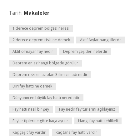
Tarih:
Makaleler
1 derece deprem bölgesi neresi
2 derece deprem riski ne demek
Aktif faylar hangi illerde
Aktif olmayan fay nedir
Deprem çeşitleri nelerdir
Deprem en az hangi bölgede görülür
Deprem riski en az olan 3 ilimizin adı nedir
Diri fay hattı ne demek
Dünyanın en büyük fay hattı nerededir
Fay hattı nasıl bir şey
Fay nedir fay türlerini açıklayınız
Faylar tiplerine göre kaça ayrılır
Hangi fay hattı tehlikeli
Kaç çeşit fay vardır
Kaç tane fay hattı vardır