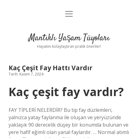
menüyü
Anasayfa
aç
Gizlilik Politikası
Mantıklı Yaşam Tüyoları
Yasal Uyarı
Hayatını kolaylaştıran pratik öneriler!
Hakkımızda
Kaç Çeşit Fay Hattı Vardır
Tarih: Kasım 7, 2024
Kaç çeşit fay vardır?
FAY TİPLERİ NELERDİR? Bu tip fay düzlemleri,
yalnızca yatay faylanma ile oluşan ve yeryüzünde
yaklaşık 90 derecelik düşey bir konumda bulunan ve
yere hafif eğimli olan yanal faylardır. … Normal atımlı