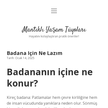
menüyü
Anasayfa
aç
Gizlilik Politikası
Mantıklı Yaşam Tüyoları
Yasal Uyarı
Hayatını kolaylaştıran pratik öneriler!
Hakkımızda
Badana Için Ne Lazım
Tarih: Ocak 14, 2025
Badananın içine ne
konur?
Kireç badana: Patlamalar hem çevre kirliliğine hem
de insan vücudunda yanıklara neden olur. Sönmüş