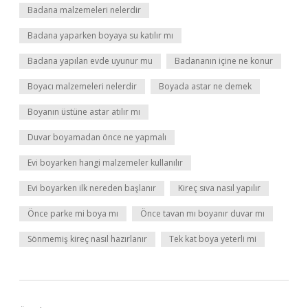
Badana malzemeleri nelerdir
Badana yaparken boyaya su katılır mı
Badana yapılan evde uyunur mu
Badananın içine ne konur
Boyacı malzemeleri nelerdir
Boyada astar ne demek
Boyanın üstüne astar atılır mı
Duvar boyamadan önce ne yapmalı
Evi boyarken hangi malzemeler kullanılır
Evi boyarken ilk nereden başlanır
Kireç sıva nasıl yapılır
Önce parke mi boya mı
Önce tavan mı boyanır duvar mı
Sönmemiş kireç nasıl hazırlanır
Tek kat boya yeterli mi