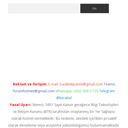
Arama
lexbetgiris.org
Reklam ve İletişim:
E-mail:
backlinkpaneli@gmail.com
Teams:
forumhizmeti@gmail.com
Whatsapp: 0262 606 0 726
Telegram:
@karabul
Yasal Uyarı:
Sitemiz, 5651 Sayılı Kanun gereğince Bilgi Teknolojileri
ve İletişim Kurumu (BTK) tarafından onaylanmış bir Yer Sağlayıcı
olarak hizmet vermektedir. Bu nedenle, sitedeki içerikleri proaktif
olarak denetleme veya araştırma yükümlülüğümüz bulunmamaktadır.