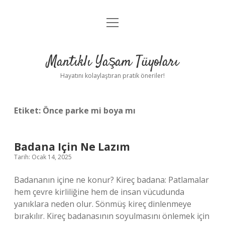
menüyü
Anasayfa
aç
Gizlilik Politikası
Mantıklı Yaşam Tüyoları
Yasal Uyarı
Hayatını kolaylaştıran pratik öneriler!
Hakkımızda
Etiket:
Önce parke mi boya mı
Badana Için Ne Lazım
Tarih: Ocak 14, 2025
Badananın içine ne konur? Kireç badana: Patlamalar
hem çevre kirliliğine hem de insan vücudunda
yanıklara neden olur. Sönmüş kireç dinlenmeye
bırakılır. Kireç badanasının soyulmasını önlemek için