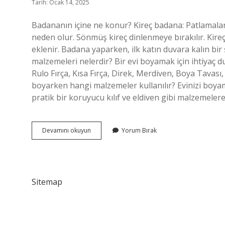
Tarih: Ocak 14, 2025
Badananın içine ne konur? Kireç badana: Patlamalar
neden olur. Sönmüş kireç dinlenmeye bırakılır. Kir
eklenir. Badana yaparken, ilk katın duvara kalın bi
malzemeleri nelerdir? Bir evi boyamak için ihtiyaç du
Rulo Fırça, Kısa Fırça, Direk, Merdiven, Boya Tava
boyarken hangi malzemeler kullanılır? Evinizi boyam
pratik bir koruyucu kılıf ve eldiven gibi malzemele
Badana
Devamını okuyun
Yorum Bırak
Için
Ne
Lazım
Sitemap