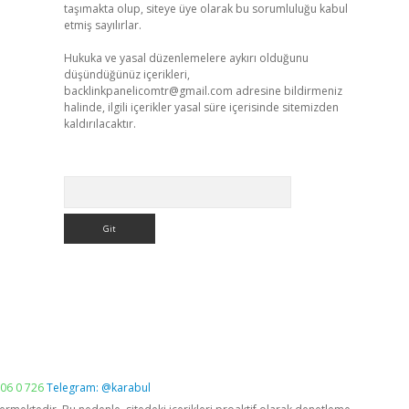
taşımakta olup, siteye üye olarak bu sorumluluğu kabul
etmiş sayılırlar.
Hukuka ve yasal düzenlemelere aykırı olduğunu
düşündüğünüz içerikleri,
backlinkpanelicomtr@gmail.com
adresine bildirmeniz
halinde, ilgili içerikler yasal süre içerisinde sitemizden
kaldırılacaktır.
Arama
06 0 726
Telegram: @karabul