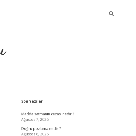
ı
Sidebar
Son Yazılar
hiltonbet yeni giriş
betexper güvenilir
Madde satmanın cezası nedir ?
Ağustos 7, 2026
Doğru pozlama nedir ?
Ağustos 6, 2026