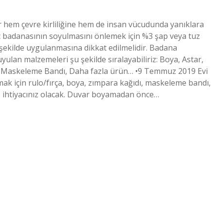
 hem çevre kirliliğine hem de insan vücudunda yanıklara
eç badanasının soyulmasını önlemek için %3 şap veya tuz
r şekilde uygulanmasına dikkat edilmelidir. Badana
yulan malzemeleri şu şekilde sıralayabiliriz: Boya, Astar,
sı, Maskeleme Bandı, Daha fazla ürün… •9 Temmuz 2019 Evi
ak için rulo/fırça, boya, zımpara kağıdı, maskeleme bandı,
re ihtiyacınız olacak. Duvar boyamadan önce…