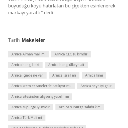
büyüdüğü köyü hatırlatan bu çiçekten esinlenerek
markayı yarattı.” dedi.
Tarih:
Makaleler
Arnica Alman malı mı
Arnica CEOsu kimdir
Arnica hangi bitki
Arnica hangi ülkeye ait
Arnica içinde ne var
Arnica İsrail mi
Arnica kimi
Arnica krem eczanelerde satılıyor mu
Arnica neye iyi gelir
Arnica sitesinden alışveriş yapılır mı
Arnica süpürge iyi midir
Arnica süpürge sahibi kim
Arnica Türk Mali mi