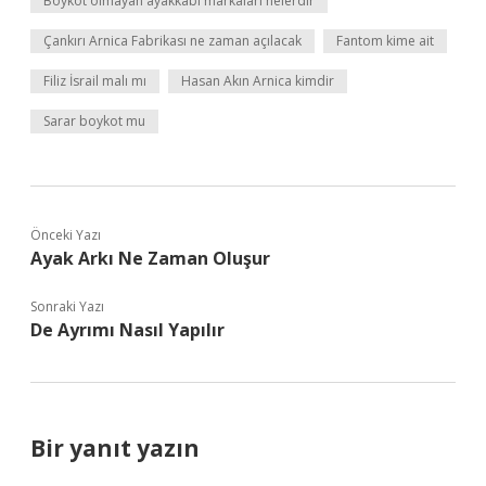
Boykot olmayan ayakkabı markaları nelerdir
Çankırı Arnica Fabrikası ne zaman açılacak
Fantom kime ait
Filiz İsrail malı mı
Hasan Akın Arnica kimdir
Sarar boykot mu
Önceki Yazı
Ayak Arkı Ne Zaman Oluşur
Sonraki Yazı
De Ayrımı Nasıl Yapılır
Bir yanıt yazın