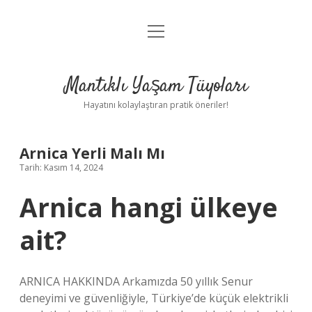
menüyü
Anasayfa
aç
Gizlilik Politikası
Mantıklı Yaşam Tüyoları
Yasal Uyarı
Hayatını kolaylaştıran pratik öneriler!
Hakkımızda
Arnica Yerli Malı Mı
Tarih: Kasım 14, 2024
Arnica hangi ülkeye
ait?
ARNICA HAKKINDA Arkamızda 50 yıllık Senur
deneyimi ve güvenliğiyle, Türkiye’de küçük elektrikli