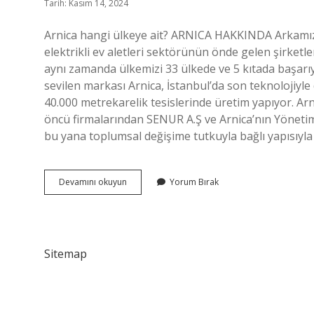
Tarih: Kasım 14, 2024
Arnica hangi ülkeye ait? ARNICA HAKKINDA Arkamızda
elektrikli ev aletleri sektörünün önde gelen şirketle
aynı zamanda ülkemizi 33 ülkede ve 5 kıtada başarıyl
sevilen markası Arnica, İstanbul’da son teknolojiyle
40.000 metrekarelik tesislerinde üretim yapıyor. Arn
öncü firmalarından SENUR A.Ş ve Arnica’nın Yönetim
bu yana toplumsal değişime tutkuyla bağlı yapısıyla
Arnica
Devamını okuyun
Yorum Bırak
Yerli
Malı
Mı
Sitemap