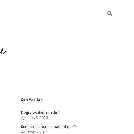
ı
Sidebar
Son Yazılar
hiltonbet yeni giriş
betexper güvenilir
Doğru pozlama nedir ?
Ağustos 6, 2026
Kumsaldaki kumlar nasıl oluşur ?
Ağustos 6, 2026