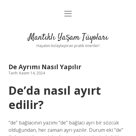
menüyü
Anasayfa
aç
Gizlilik Politikası
Mantıklı Yaşam Tüyoları
Yasal Uyarı
Hayatını kolaylaştıran pratik öneriler!
Hakkımızda
De Ayrımı Nasıl Yapılır
Tarih: Kasım 14, 2024
De’da nasıl ayırt
edilir?
“de” bağlacının yazımı “de” bağlacı ayrı bir sözcük
olduğundan, her zaman ayrı yazılır. Durum eki “de”