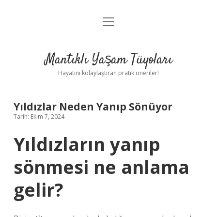
menüyü
Anasayfa
aç
Gizlilik Politikası
Mantıklı Yaşam Tüyoları
Yasal Uyarı
Hayatını kolaylaştıran pratik öneriler!
Hakkımızda
Yıldızlar Neden Yanıp Sönüyor
Tarih: Ekim 7, 2024
Yıldızların yanıp
sönmesi ne anlama
gelir?