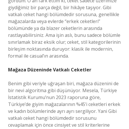
gördüm. O an fark ettim ki, ceket sadece üzerimize
giydiğimiz bir parça değil, bir hikâye taşıyor. Gibi
vatkalı ceket hangi bölümdedir sorusuna, genellikle
mağazalarda veya evlerde “erkek ceketleri”
bölümünde ya da blazer ceketlerin arasında
rastlayabilirsiniz. Ama işin aslı, bunu sadece bölümle
sınırlamak biraz eksik olur; ceket, stil kategorilerinin
birleşim noktasında duruyor: klasik ile modernin,
formal ile casual’ın arasında.
Mağaza Düzeninde Vatkalı Ceketler
Benim gibi veriyle uğraşan biri, mağaza düzenini de
bir nevi algoritma gibi düşünüyor. Mesela, Türkiye
İstatistik Kurumu’nun 2023 raporuna göre,
Türkiye’de giyim mağazalarının %45’i ceketleri erkek
ve kadın bölümlerinde ayrı ayrı sergiliyor. Yani Gibi
vatkalı ceket hangi bölümdedir sorusunu
cevaplamak için önce cinsiyet ve stil kriterlerine