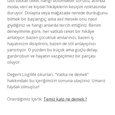
Gibi vatkalı ceket hangi bölümdedir sorusu, aslında
moda, veri ve kişisel hikâyelerin kesişim noktasında
duruyor. Dolapta veya mağazada nerede durduğunu
bilmek bir başlangıç, ama asıl mesele onu nasıl
giydiğiniz ve hangi anlarda tercih ettiğiniz. Benim
deneyimime göre, her vatkalı ceket bir hikâye
anlatıyor; bazen çocukluk anılarınızı, bazen iş
hayatınızın disiplinini, bazen de stil anlayışınızı
yansıtıyor. O yüzden bu küçük ama güçlü detay,
gardırobun ve hayatın vazgeçilmez bir parçası
oluyor.
Değerli Logilife okurları, “Vatka ne demek”
hakkındaki bu içeriğimizin sonuna ulaştınız. Umarız
faydalı olmuştur!
Önerdiğimiz İçerik:
Temiz kalp ne demek ?