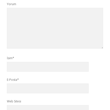
Yorum
İsim*
E-Posta*
Web Sitesi