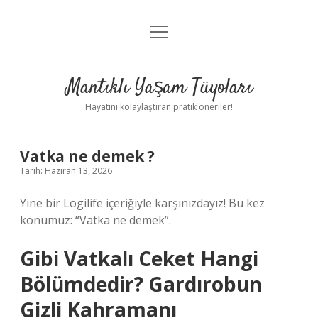
menüyü
Anasayfa
aç
Gizlilik Politikası
Mantıklı Yaşam Tüyoları
Yasal Uyarı
Hayatını kolaylaştıran pratik öneriler!
Hakkımızda
Vatka ne demek ?
Tarih: Haziran 13, 2026
Yine bir Logilife içeriğiyle karşınızdayız! Bu kez
konumuz: “Vatka ne demek”.
Gibi Vatkalı Ceket Hangi
Bölümdedir? Gardırobun
Gizli Kahramanı