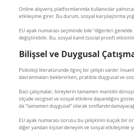
Online alışveriş platformlarında kullanıcılar yalnızc
etkileşime girer. Bu durum, sosyal karşılaştırma yo
EU ayak numarası seçiminde bile “diğerleri genelde 
değiştirebilir. Bu, sosyal kanıt (social proof) etkisini
Bilişsel ve Duygusal Çatışma
Psikoloji literatüründe ilginç bir çelişki vardır: İns
davranmaları beklenirken, pratikte duygusal ve sosy
Bazı çalışmalar, bireylerin tamamen mantıklı dönüş
ölçüde sezgisel ve sosyal etkilere dayandığını göst
da “tamamen duygusal” olarak sınıflandırılamayacağ
EU ayak numarası sorusu bu çelişkinin küçük bir ör
diğer yandan kişisel deneyim ve sosyal etkileşimle şe