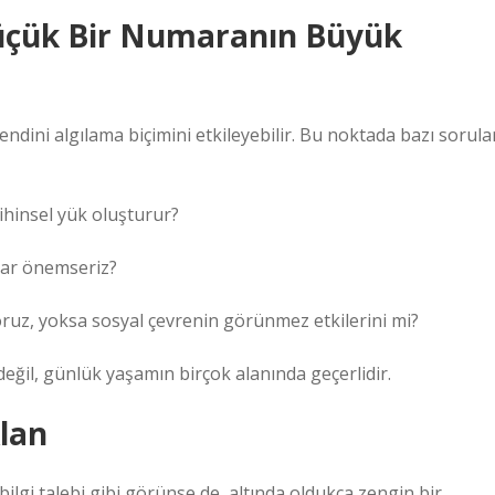
Küçük Bir Numaranın Büyük
kendini algılama biçimini etkileyebilir. Bu noktada bazı sorula
ihinsel yük oluşturur?
adar önemseriz?
yoruz, yoksa sosyal çevrenin görünmez etkilerini mi?
ğil, günlük yaşamın birçok alanında geçerlidir.
Alan
ilgi talebi gibi görünse de, altında oldukça zengin bir