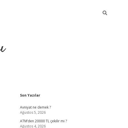
ı
Sidebar
Son Yazılar
hiltonbet yeni giriş
betexper güvenilir mi
elexb
Avniyat ne demek ?
Ağustos 5, 2026
ATM’den 20000 TL çekilir mi ?
Ağustos 4, 2026