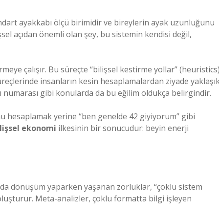
ndart ayakkabı ölçü birimidir ve bireylerin ayak uzunluğunu
şsel açıdan önemli olan şey, bu sistemin kendisi değil,
rmeye çalışır. Bu süreçte “bilişsel kestirme yollar” (heuristics
süreçlerinde insanların kesin hesaplamalardan ziyade yaklaşı
 numarası gibi konularda da bu eğilim oldukça belirgindir.
nu hesaplamak yerine “ben genelde 42 giyiyorum” gibi
ilişsel ekonomi
ilkesinin bir sonucudur: beyin enerji
sında dönüşüm yaparken yaşanan zorluklar, “çoklu sistem
oluşturur. Meta-analizler, çoklu formatta bilgi işleyen