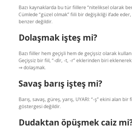
Bazı kaynaklarda bu tür fiillere “niteliksel olarak be
Cümlede “güzel olmak” fiili bir değişikliği ifade eder
benzer değildir.
Dolaşmak işteş mi?
Bazı fiiller hem geçişli hem de geçişsiz olarak kull
Geçişsiz bir fiil, “-dİr, -t, -r” eklerinden biri eklener
⇒ dolaşmak.
Savaş barış işteş mi?
Barış, savaş, güreş, yarış, UYARI: “-ş” ekini alan bir 
göstergesi değildir.
Dudaktan öpüşmek caiz mi