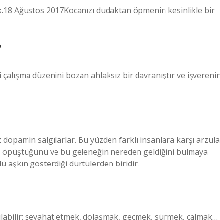
k.18 Ağustos 2017Kocanızı dudaktan öpmenin kesinlikle bir
?
i çalışma düzenini bozan ahlaksız bir davranıştır ve işvereni
 dopamin salgılarlar. Bu yüzden farklı insanlara karşı arzula
eden öpüştüğünü ve bu geleneğin nereden geldiğini bulmaya
 aşkın gösterdiği dürtülerden biridir.
anılabilir: seyahat etmek, dolaşmak, geçmek, sürmek, çalmak…