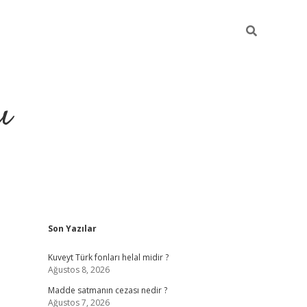
ı
Sidebar
Son Yazılar
hiltonbet yeni giriş
betexper güvenilir mi
elexbe
Kuveyt Türk fonları helal midir ?
Ağustos 8, 2026
Madde satmanın cezası nedir ?
Ağustos 7, 2026