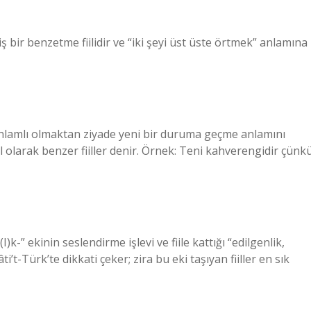
 bir benzetme fiilidir ve “iki şeyi üst üste örtmek” anlamına
şanlamlı olmaktan ziyade yeni bir duruma geçme anlamını
el olarak benzer fiiller denir. Örnek: Teni kahverengidir çünk
-(I)k-” ekinin seslendirme işlevi ve fiile kattığı “edilgenlik,
t-Türk’te dikkati çeker; zira bu eki taşıyan fiiller en sık