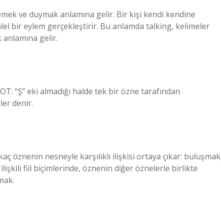
öylemek ve duymak anlamına gelir. Bir kişi kendi kendine
el bir eylem gerçekleştirir. Bu anlamda talking, kelimeler
 anlamına gelir.
OT: “Ş” eki almadığı halde tek bir özne tarafından
ler denir.
rkaç öznenin nesneyle karşılıklı ilişkisi ortaya çıkar: buluşmak
lişkili fiil biçimlerinde, öznenin diğer öznelerle birlikte
mak.