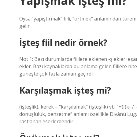
Yapışmak işteş mi?
Oysa “yapıştırmak” fiili, “örtmek” anlamından türemiş
gelir.
İşteş fiil nedir örnek?
Not 1: Bazı durumlarda fiillere eklenen -ş ekleri e
ekler. Bazı kaynaklarda bu anlama gelen fiillere nit
güneşte çok fazla zaman geçirdi.
Karşılaşmak işteş mi?
(işteşlik), kerek – “karşılamak” (işteşlik) vb. “+(I)k- / 
dönüşlülük, benzetme” anlamı özellikle Divânü Lugâti’
rastlanan eserlerdendir.