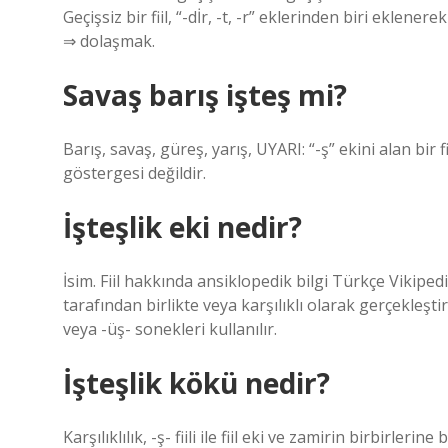
Geçişsiz bir fiil, “-dİr, -t, -r” eklerinden biri eklener
⇒ dolaşmak.
Savaş barış işteş mi?
Barış, savaş, güreş, yarış, UYARI: “-ş” ekini alan bir 
göstergesi değildir.
İşteşlik eki nedir?
İsim. Fiil hakkında ansiklopedik bilgi Türkçe Vikipedi
tarafından birlikte veya karşılıklı olarak gerçekleştirilir
veya -üş- sonekleri kullanılır.
İşteşlik kökü nedir?
Karşılıklılık, -ş- fiili ile fiil eki ve zamirin birbirleri