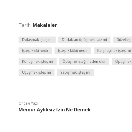
Tarih:
Makaleler
Dolaşmak işteş mi
Dudaktan öpüşmek caiz mi
Güzelleş
İşteşlik eki nedir
İşteşlik kökü nedir
Karşılaşmak işteş mi
Konuşmak işteş mi
Öpüşme isteği neden olur
Öpüşmek i
Uçuşmak işteş mi
Yapışmak işteş mi
Önceki Yazı
Memur Aylıksız Izin Ne Demek