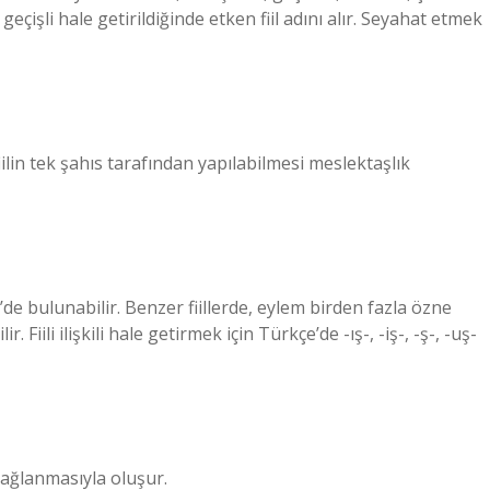
ek geçişli hale getirildiğinde etken fiil adını alır. Seyahat etmek
fiilin tek şahıs tarafından yapılabilmesi meslektaşlık
’de bulunabilir. Benzer fiillerde, eylem birden fazla özne
. Fiili ilişkili hale getirmek için Türkçe’de -ış-, -iş-, -ş-, -uş-
ne bağlanmasıyla oluşur.