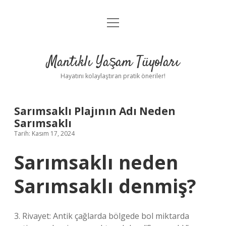
menüyü
Anasayfa
aç
Gizlilik Politikası
Mantıklı Yaşam Tüyoları
Yasal Uyarı
Hayatını kolaylaştıran pratik öneriler!
Hakkımızda
Sarımsaklı Plajının Adı Neden
Sarımsaklı
Tarih: Kasım 17, 2024
Sarımsaklı neden
Sarımsaklı denmiş?
3. Rivayet: Antik çağlarda bölgede bol miktarda