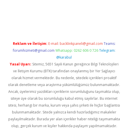
lexbetgiris.org
Reklam ve İletişim:
E-mail:
backlinkpaneli@gmail.com
Teams:
forumhizmeti@gmail.com
Whatsapp: 0262 606 0 726
Telegram:
@karabul
Yasal Uyarı:
Sitemiz, 5651 Sayılı Kanun gereğince Bilgi Teknolojileri
ve İletişim Kurumu (BTK) tarafından onaylanmış bir Yer Sağlayıcı
olarak hizmet vermektedir. Bu nedenle, sitedeki içerikleri proaktif
olarak denetleme veya araştırma yükümlülüğümüz bulunmamaktadır.
Ancak, üyelerimiz yazdıkları içeriklerin sorumluluğunu taşımakta olup,
siteye üye olarak bu sorumluluğu kabul etmiş sayılırlar. Bu internet
sitesi, herhangi bir marka, kurum veya şahıs şirketi ile hiçbir bağlantısı
bulunmamaktadır. Sitede yalnızca kendi hazırladığımız makaleler
paylaşılmaktadır. Burada yer alan içerikler haber niteliği taşımamakta
olup, gerçek kurum ve kişiler hakkında paylaşım yapılmamaktadır.