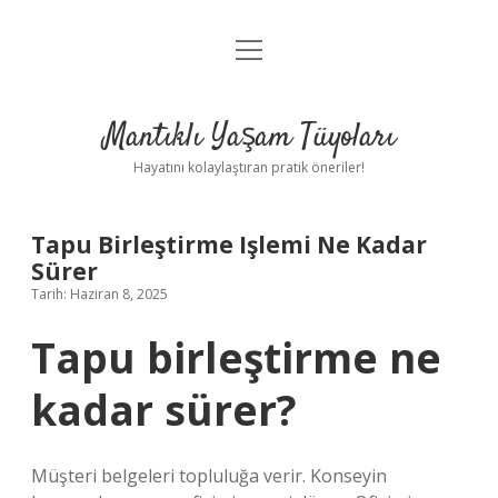
menüyü
Anasayfa
aç
Gizlilik Politikası
Mantıklı Yaşam Tüyoları
Yasal Uyarı
Hayatını kolaylaştıran pratik öneriler!
Hakkımızda
Tapu Birleştirme Işlemi Ne Kadar
Sürer
Tarih: Haziran 8, 2025
Tapu birleştirme ne
kadar sürer?
Müşteri belgeleri topluluğa verir. Konseyin