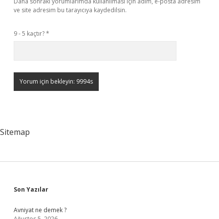
Daha sonraki yorumlarımda kullanılması için adım, e-posta adresim
ve site adresim bu tarayıcıya kaydedilsin.
9 - 5 kaçtır?
*
Sitemap
Sidebar
Son Yazılar
Avniyat ne demek ?
Ağustos 5, 2026