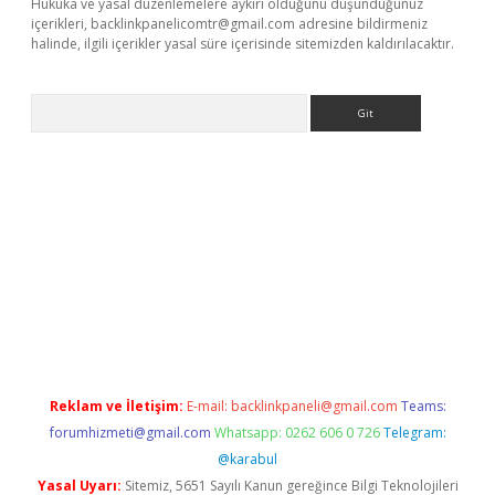
Hukuka ve yasal düzenlemelere aykırı olduğunu düşündüğünüz
içerikleri,
backlinkpanelicomtr@gmail.com
adresine bildirmeniz
halinde, ilgili içerikler yasal süre içerisinde sitemizden kaldırılacaktır.
Arama
mi
elexbetgiris.org
Reklam ve İletişim:
E-mail:
backlinkpaneli@gmail.com
Teams:
forumhizmeti@gmail.com
Whatsapp: 0262 606 0 726
Telegram:
@karabul
Yasal Uyarı:
Sitemiz, 5651 Sayılı Kanun gereğince Bilgi Teknolojileri