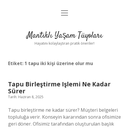
menüyü
Anasayfa
aç
Gizlilik Politikası
Mantıklı Yaşam Tüyoları
Yasal Uyarı
Hayatını kolaylaştıran pratik öneriler!
Hakkımızda
Etiket:
1 tapu iki kişi üzerine olur mu
Tapu Birleştirme Işlemi Ne Kadar
Sürer
Tarih: Haziran 8, 2025
Tapu birleştirme ne kadar sürer? Müşteri belgeleri
topluluğa verir. Konseyin kararından sonra ofisimize
geri döner. Ofisimiz tarafından oluşturulan başlık