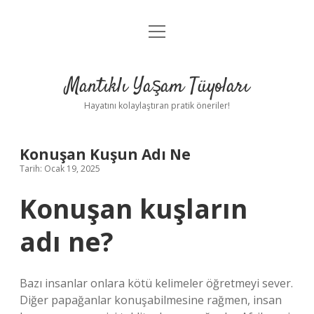
menüyü
Anasayfa
aç
Gizlilik Politikası
Mantıklı Yaşam Tüyoları
Yasal Uyarı
Hayatını kolaylaştıran pratik öneriler!
Hakkımızda
Konuşan Kuşun Adı Ne
Tarih: Ocak 19, 2025
Konuşan kuşların
adı ne?
Bazı insanlar onlara kötü kelimeler öğretmeyi sever.
Diğer papağanlar konuşabilmesine rağmen, insan