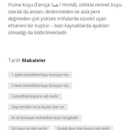
Huma kuşu (Farsça: هما / Homā), sıklıkla cennet kuşu
olarak da anılan, dinlenmeden ve asla yere
değmeden çok yüksek irtifalarda sürekli uçan
efsanevi bir kuştur – bazı kaynaklarda ayakları
olmadığı da bildirilmektedir.
Tarih:
Makaleler
1 aylık muhabbet kuşu konuşur mu
2 tane muhabbet kuşu konuşur mu
Cennetteki kuşların adı nedir
Depremden önce kuşlar öter mi
En iyi konuşan muhabbet kuşu hangisidir
Gri kuşa ne isim verilir
Guguk diye öten kuşun adı nedir