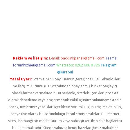
elexbetgiris.org
Reklam ve İletişim:
E-mail:
backlinkpaneli@gmail.com
Teams:
forumhizmeti@gmail.com
Whatsapp: 0262 606 0 726
Telegram:
@karabul
Yasal Uyarı:
Sitemiz, 5651 Sayılı Kanun gereğince Bilgi Teknolojileri
ve İletişim Kurumu (BTK) tarafından onaylanmış bir Yer Sağlayıcı
olarak hizmet vermektedir. Bu nedenle, sitedeki içerikleri proaktif
olarak denetleme veya araştırma yükümlülüğümüz bulunmamaktadır.
Ancak, üyelerimiz yazdıkları içeriklerin sorumluluğunu taşımakta olup,
siteye üye olarak bu sorumluluğu kabul etmiş sayılırlar. Bu internet
sitesi, herhangi bir marka, kurum veya şahıs şirketi ile hiçbir bağlantısı
bulunmamaktadır. Sitede yalnızca kendi hazırladığımız makaleler