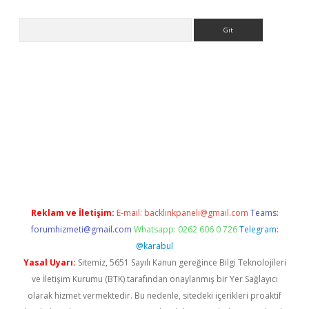
Arama
lexbetgiris.org
Reklam ve İletişim:
E-mail:
backlinkpaneli@gmail.com
Teams:
forumhizmeti@gmail.com
Whatsapp: 0262 606 0 726
Telegram:
@karabul
Yasal Uyarı:
Sitemiz, 5651 Sayılı Kanun gereğince Bilgi Teknolojileri
ve İletişim Kurumu (BTK) tarafından onaylanmış bir Yer Sağlayıcı
olarak hizmet vermektedir. Bu nedenle, sitedeki içerikleri proaktif