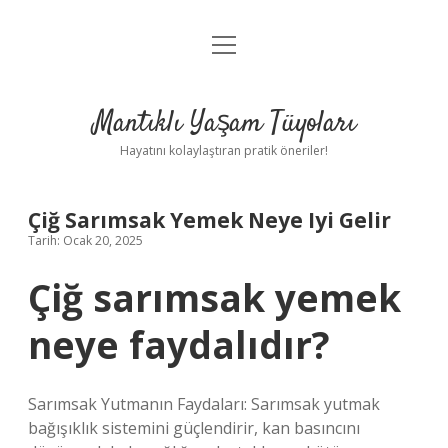
menüyü
Anasayfa
aç
Gizlilik Politikası
Mantıklı Yaşam Tüyoları
Yasal Uyarı
Hayatını kolaylaştıran pratik öneriler!
Hakkımızda
Çiğ Sarımsak Yemek Neye Iyi Gelir
Tarih: Ocak 20, 2025
Çiğ sarımsak yemek
neye faydalıdır?
Sarımsak Yutmanın Faydaları: Sarımsak yutmak
bağışıklık sistemini güçlendirir, kan basıncını