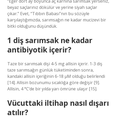
“Eğer dört ay boyunca aç karnına sarımsak yerseniz,
beyaz saçlarınız dökülür ve yerine siyah saçlar
çıkar.” Evet, “Tıbbın Babası”nın bu sözüyle
karşılaştığımızda, sarımsağın ne kadar mucizevi bir
bitki olduğunu düşündük.
1 diş sarımsak ne kadar
antibiyotik içerir?
Taze bir sarımsak dişi 4-5 mg allisin içerir. 1-3 diş
taze sarımsağın günlük tüketiminden sonra,
kandaki allisin içeriğinin 6-18 µM olduğu belirlendi
[14]. Allisin bozunumu sıcaklığa göre değişir [9].
Allisin, 4 °C’de bir yılda yarı ömrüne ulaşır [15].
Vücuttaki iltihap nasıl dışarı
atılır?