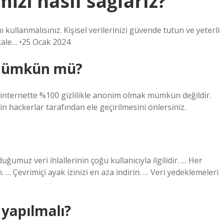
izi nasıl sağlarız?
 kullanmalısınız. Kişisel verilerinizi güvende tutun ve yeterli
kale… •25 Ocak 2024
 mümkün mü?
nternette %100 gizlilikle anonim olmak mümkün değildir.
zin hackerlar tarafından ele geçirilmesini önlersiniz.
duğumuz veri ihlallerinin çoğu kullanıcıyla ilgilidir. … Her
n. … Çevrimiçi ayak izinizi en aza indirin. … Veri yedeklemeleri
 yapılmalı?