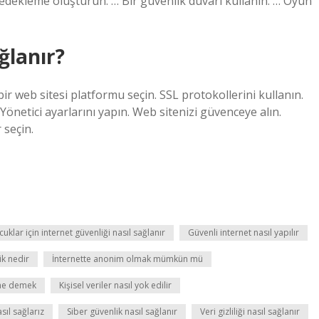
r yedekleme oluşturun. … Bir güvenlik duvarı kullanın. … Oyun
ğlanır?
bir web sitesi platformu seçin. SSL protokollerini kullanın.
 Yönetici ayarlarını yapın. Web sitenizi güvenceye alın.
 seçin.
uklar için internet güvenliği nasıl sağlanır
Güvenli internet nasıl yapılır
ik nedir
İnternette anonim olmak mümkün mü
 ne demek
Kişisel veriler nasıl yok edilir
sıl sağlarız
Siber güvenlik nasıl sağlanır
Veri gizliliği nasıl sağlanır