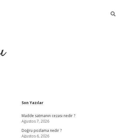
ı
Sidebar
Son Yazılar
hiltonbet yeni giriş
betexper güvenilir mi
elexb
Madde satmanın cezası nedir ?
Ağustos 7, 2026
Doğru pozlama nedir ?
Ağustos 6, 2026