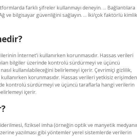
tformlarda farklı şifreler kullanmayı deneyin. … Bağlantılara
Ağ ve bilgisayar güvenliğini sağlayın. … İki/çok faktörlü kimli
nedir?
verilerinin İnternet’i kullanırken korunmasıdır. Hassas verileri
şılan bilgiler üzerinde kontrolü sürdürmeyi ve üçüncü
asıl kullanılabileceğini belirlemeyi içerir. Çevrimiçi gizlilik,
t’i kullanırken korunmasıdır. Hassas verileri yetkisiz erişimden
nde kontrolü sürdürmeyi ve üçüncü taraflarla hangi verilerin
elirlemeyi içerir.
r?
 giderilmesi, fiziksel imha (örneğin optik ve manyetik medyanı
 üzerine yazılması gibi yöntemler yerel sistemlerde verilerin