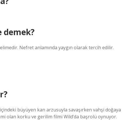
da?
ne demek?
elimedir. Nefret anlamında yaygın olarak tercih edilir.
r?
içindeki büyüyen kan arzusuyla savaşırken vahşi doğaya
ilmi olan korku ve gerilim filmi Wild’da başrolü oynuyor.