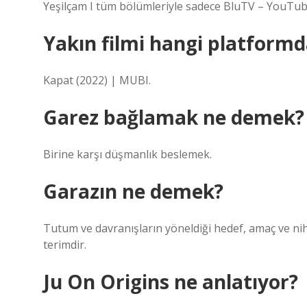
Yeşilçam I tüm bölümleriyle sadece BluTV – YouTub
Yakın filmi hangi platformd
Kapat (2022) | MUBI.
Garez bağlamak ne demek?
Birine karşı düşmanlık beslemek.
Garazın ne demek?
Tutum ve davranışların yöneldiği hedef, amaç ve nih
terimdir.
Ju On Origins ne anlatıyor?