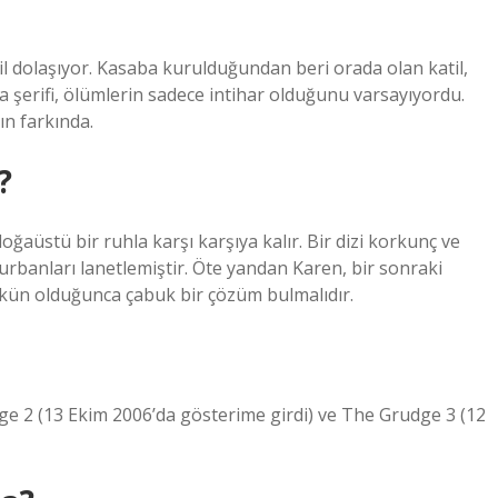
il dolaşıyor. Kasaba kurulduğundan beri orada olan katil,
aba şerifi, ölümlerin sadece intihar olduğunu varsayıyordu.
n farkında.
?
aüstü bir ruhla karşı karşıya kalır. Bir dizi korkunç ve
rbanları lanetlemiştir. Öte yandan Karen, bir sonraki
n olduğunca çabuk bir çözüm bulmalıdır.
dge 2 (13 Ekim 2006’da gösterime girdi) ve The Grudge 3 (12