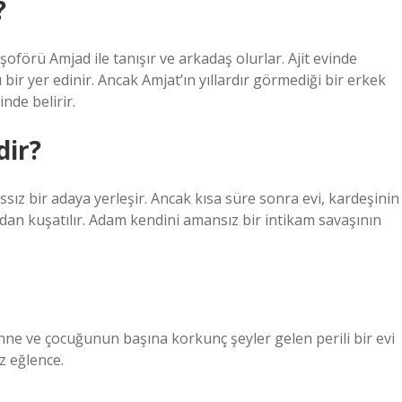
?
şoförü Amjad ile tanışır ve arkadaş olurlar. Ajit evinde
 bir yer edinir. Ancak Amjat’ın yıllardır görmediği bir erkek
nde belirir.
dir?
ssız bir adaya yerleşir. Ancak kısa süre sonra evi, kardeşinin
dan kuşatılır. Adam kendini amansız bir intikam savaşının
ne ve çocuğunun başına korkunç şeyler gelen perili bir evi
ız eğlence.