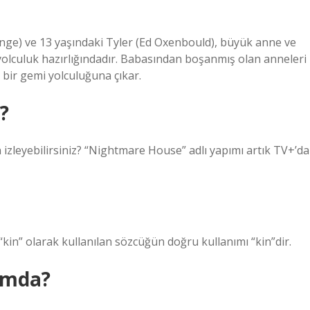
Jonge) ve 13 yaşındaki Tyler (Ed Oxenbould), büyük anne ve
yolculuk hazırlığındadır. Babasından boşanmış olan anneleri
 bir gemi yolculuğuna çıkar.
?
izleyebilirsiniz? “Nightmare House” adlı yapımı artık TV+’da
kin” olarak kullanılan sözcüğün doğru kullanımı “kin”dir.
ormda?