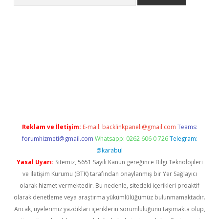
lexbetgiris.org
Reklam ve İletişim:
E-mail:
backlinkpaneli@gmail.com
Teams:
forumhizmeti@gmail.com
Whatsapp: 0262 606 0 726
Telegram:
@karabul
Yasal Uyarı:
Sitemiz, 5651 Sayılı Kanun gereğince Bilgi Teknolojileri
ve İletişim Kurumu (BTK) tarafından onaylanmış bir Yer Sağlayıcı
olarak hizmet vermektedir. Bu nedenle, sitedeki içerikleri proaktif
olarak denetleme veya araştırma yükümlülüğümüz bulunmamaktadır.
Ancak, üyelerimiz yazdıkları içeriklerin sorumluluğunu taşımakta olup,