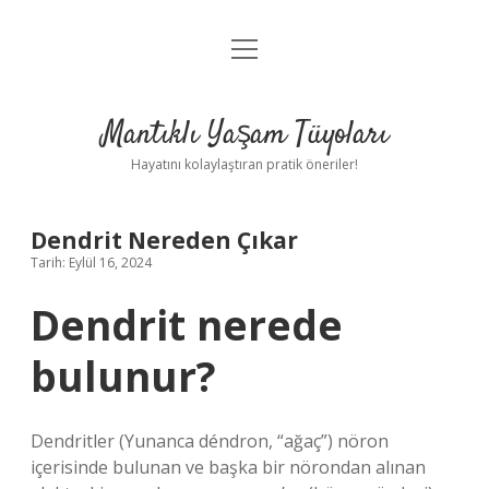
menüyü
Anasayfa
aç
Gizlilik Politikası
Mantıklı Yaşam Tüyoları
Yasal Uyarı
Hayatını kolaylaştıran pratik öneriler!
Hakkımızda
Dendrit Nereden Çıkar
Tarih: Eylül 16, 2024
Dendrit nerede
bulunur?
Dendritler (Yunanca déndron, “ağaç”) nöron
içerisinde bulunan ve başka bir nörondan alınan