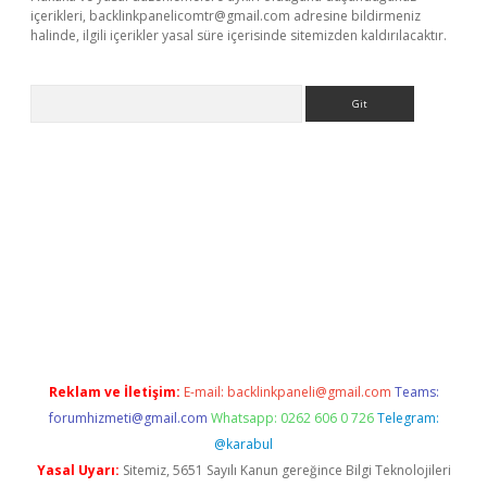
içerikleri,
backlinkpanelicomtr@gmail.com
adresine bildirmeniz
halinde, ilgili içerikler yasal süre içerisinde sitemizden kaldırılacaktır.
Arama
i
elexbetgiris.org
Reklam ve İletişim:
E-mail:
backlinkpaneli@gmail.com
Teams:
forumhizmeti@gmail.com
Whatsapp: 0262 606 0 726
Telegram:
@karabul
Yasal Uyarı:
Sitemiz, 5651 Sayılı Kanun gereğince Bilgi Teknolojileri