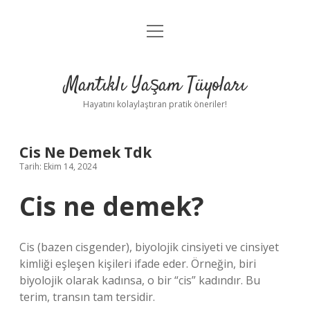
menüyü
Anasayfa
aç
Gizlilik Politikası
Mantıklı Yaşam Tüyoları
Yasal Uyarı
Hayatını kolaylaştıran pratik öneriler!
Hakkımızda
Cis Ne Demek Tdk
Tarih: Ekim 14, 2024
Cis ne demek?
Cis (bazen cisgender), biyolojik cinsiyeti ve cinsiyet
kimliği eşleşen kişileri ifade eder. Örneğin, biri
biyolojik olarak kadınsa, o bir “cis” kadındır. Bu
terim, transın tam tersidir.