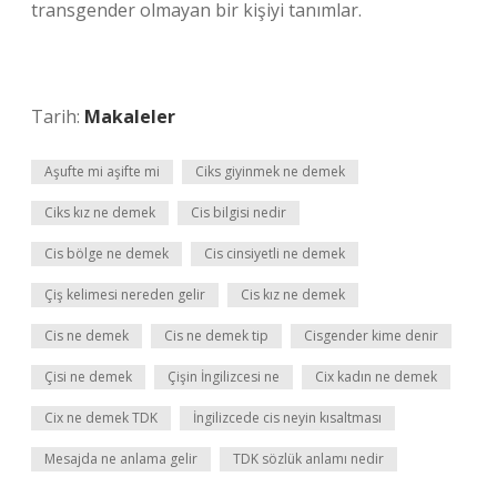
transgender olmayan bir kişiyi tanımlar.
Tarih:
Makaleler
Aşufte mi aşifte mi
Ciks giyinmek ne demek
Ciks kız ne demek
Cis bilgisi nedir
Cis bölge ne demek
Cis cinsiyetli ne demek
Çiş kelimesi nereden gelir
Cis kız ne demek
Cis ne demek
Cis ne demek tip
Cisgender kime denir
Çisi ne demek
Çişin İngilizcesi ne
Cix kadın ne demek
Cix ne demek TDK
İngilizcede cis neyin kısaltması
Mesajda ne anlama gelir
TDK sözlük anlamı nedir