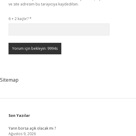
ve site adresim bu tarayıcıya kaydedilsin.
6 + 2 kaçtır?
*
Sitemap
Sidebar
Son Yazılar
Yarın borsa açık olacak mı ?
Ağustos 9, 2026