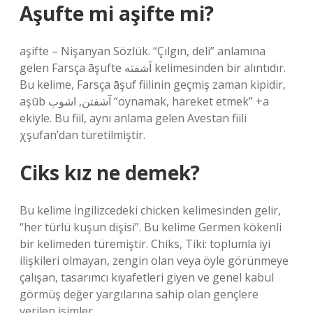
Aşufte mi aşifte mi?
aşifte – Nişanyan Sözlük. “Çılgın, deli” anlamına
gelen Farsça āşufte آشفته kelimesinden bir alıntıdır.
Bu kelime, Farsça āşuf fiilinin geçmiş zaman kipidir,
aşūb آشفتن, اشوب “oynamak, hareket etmek” +a
ekiyle. Bu fiil, aynı anlama gelen Avestan fiili
χşufan’dan türetilmiştir.
Ciks kız ne demek?
Bu kelime İngilizcedeki chicken kelimesinden gelir,
“her türlü kuşun dişisi”. Bu kelime Germen kökenli
bir kelimeden türemiştir. Chiks, Tiki: toplumla iyi
ilişkileri olmayan, zengin olan veya öyle görünmeye
çalışan, tasarımcı kıyafetleri giyen ve genel kabul
görmüş değer yargılarına sahip olan gençlere
verilen isimler.