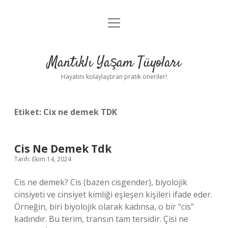
menüyü
Anasayfa
aç
Gizlilik Politikası
Mantıklı Yaşam Tüyoları
Yasal Uyarı
Hayatını kolaylaştıran pratik öneriler!
Hakkımızda
Etiket:
Cix ne demek TDK
Cis Ne Demek Tdk
Tarih: Ekim 14, 2024
Cis ne demek? Cis (bazen cisgender), biyolojik
cinsiyeti ve cinsiyet kimliği eşleşen kişileri ifade eder.
Örneğin, biri biyolojik olarak kadınsa, o bir “cis”
kadındır. Bu terim, transın tam tersidir. Çisi ne