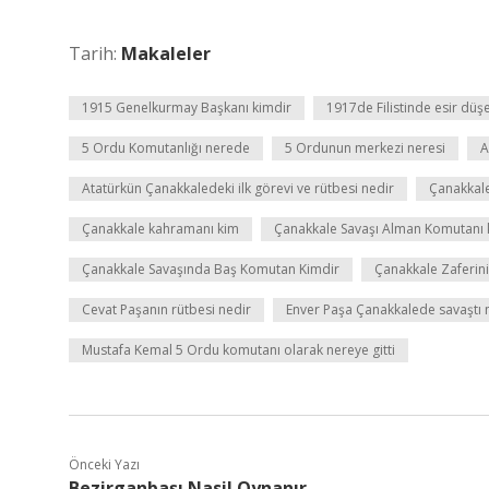
Tarih:
Makaleler
1915 Genelkurmay Başkanı kimdir
1917de Filistinde esir düş
5 Ordu Komutanlığı nerede
5 Ordunun merkezi neresi
A
Atatürkün Çanakkaledeki ilk görevi ve rütbesi nedir
Çanakkale
Çanakkale kahramanı kim
Çanakkale Savaşı Alman Komutanı 
Çanakkale Savaşında Baş Komutan Kimdir
Çanakkale Zaferin
Cevat Paşanın rütbesi nedir
Enver Paşa Çanakkalede savaştı 
Mustafa Kemal 5 Ordu komutanı olarak nereye gitti
Önceki Yazı
Bezirganbaşı Nasil Oynanır