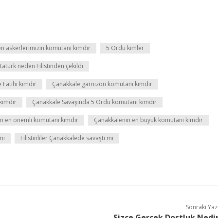
en askerlerimizin komutanı kimdir
5 Ordu kimler
tatürk neden Filistinden çekildi
 Fatihi kimdir
Çanakkale garnizon komutanı kimdir
kimdir
Çanakkale Savaşında 5 Ordu komutanı kimdir
in en önemli komutanı kimdir
Çanakkalenin en büyük komutanı kimdir
mı
Filistinliler Çanakkalede savaştı mı
Sonraki Yaz
Sizce Gerçek Dostluk Nedi