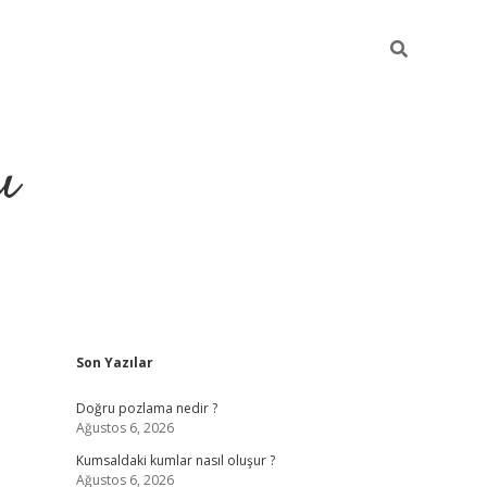
ı
Sidebar
Son Yazılar
hiltonbet yeni giriş
betexper güvenilir mi
elexbe
Doğru pozlama nedir ?
Ağustos 6, 2026
Kumsaldaki kumlar nasıl oluşur ?
Ağustos 6, 2026