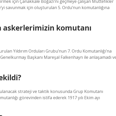
çirmek için Çanakkale Boğazı’nı geçmeye çalışan Müttefikler
’yi savunmak için oluşturulan 5. Ordu’nun komutanlığına
en askerlerimizin komutanı
urulan Yıldırım Orduları Grubu’nun 7. Ordu Komutanlığı’na
 Genelkurmay Başkanı Mareşal Falkenhayn ile anlaşamadı v
ekildi?
gulanacak strateji ve taktik konusunda Grup Komutanı
mutanlığı görevinden istifa ederek 1917 yılı Ekim ayı