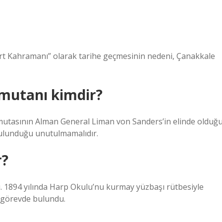
art Kahramanı” olarak tarihe geçmesinin nedeni, Çanakkale
mutanı kimdir?
komutasının Alman General Liman von Sanders’in elinde olduğ
ulunduğu unutulmamalıdır.
r?
u. 1894 yılında Harp Okulu’nu kurmay yüzbaşı rütbesiyle
li görevde bulundu.