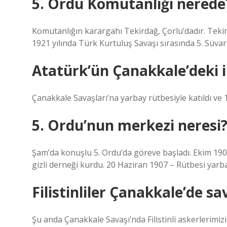
5. Ordu Komutanlığı nerede
Komutanlığın karargahı Tekirdağ, Çorlu’dadır. Tekird
1921 yılında Türk Kurtuluş Savaşı sırasında 5. Süva
Atatürk’ün Çanakkale’deki il
Çanakkale Savaşları’na yarbay rütbesiyle katıldı ve 1 
5. Ordu’nun merkezi neresi
Şam’da konuşlu 5. Ordu’da göreve başladı. Ekim 1906
gizli derneği kurdu. 20 Haziran 1907 – Rütbesi yarbayl
Filistinliler Çanakkale’de sa
Şu anda Çanakkale Savaşı’nda Filistinli askerlerimiz