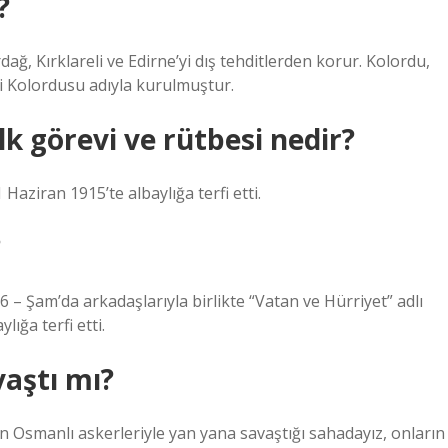
?
ağ, Kırklareli ve Edirne’yi dış tehditlerden korur. Kolordu,
ri Kolordusu adıyla kurulmuştur.
k görevi ve rütbesi nedir?
Haziran 1915’te albaylığa terfi etti.
?
 – Şam’da arkadaşlarıyla birlikte “Vatan ve Hürriyet” adlı
ığa terfi etti.
vaştı mı?
in Osmanlı askerleriyle yan yana savaştığı sahadayız, onların