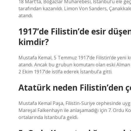
18 Mart’ta, Boğazlar Muharebesi, İstanbul’u ele ge
tarafından kazanıldı. Limon Von Sanders, Çanakkale
atandı.
1917’de Filistin’de esir düş
kimdir?
Mustafa Kemal, 5 Temmuz 1917’de Filistin’de yeni k
atandı. Ancak bu grubun komutanı olan eski Alman
2 Ekim 1917’de istifa ederek İstanbul’a gitti.
Atatürk neden Filistin’den ç
Mustafa Kemal Paşa, Filistin-Suriye cephesinde uy
Mareşal Falkenhayn ile anlaşamadığı için 7. Ordu Ko
ortalarında İstanbul’a geldi.