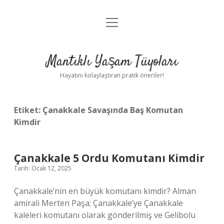
menüyü
Anasayfa
aç
Gizlilik Politikası
Mantıklı Yaşam Tüyoları
Yasal Uyarı
Hayatını kolaylaştıran pratik öneriler!
Hakkımızda
Etiket:
Çanakkale Savaşında Baş Komutan
Kimdir
Çanakkale 5 Ordu Komutanı Kimdir
Tarih: Ocak 12, 2025
Çanakkale’nin en büyük komutanı kimdir? Alman
amirali Merten Paşa; Çanakkale’ye Çanakkale
kaleleri komutanı olarak gönderilmiş ve Gelibolu