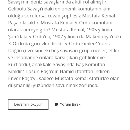
Savaşı’nın deniz savaşlarında aktif rol almıştır.
Gelibolu Savaşı’ndaki en önemli komutanın kim
olduğu sorulursa, cevap şüphesiz Mustafa Kemal
Paşa olacaktır. Mustafa Kemal 5. Ordu komutanı
olarak nereye gitti? Mustafa Kemal, 1905 yılında
Şam’daki 5. Ordu’da, 1907 yılında da Makedonya’daki
3. Ordu’da görevlendirildi. 5. Ordu kimler? Yalnız
Dağ’ın çevresindeki beş savaşan grup cüceler, elfler
ve insanlar ile onlara karşı çıkan goblinler ve
kurtlardı. Çanakkale Savaşında Baş Komutan
Kimdir? Tosun Paşa’dır. Hamid’i tahttan indiren
Enver Paşa’yı, sadece Mustafa Kemal Atatürk’e olan
düşmanlığı yüzünden savunmak zorunda…
Çanakkale
Devamını okuyun
Yorum Bırak
5
Ordu
Komutanı
Kimdir