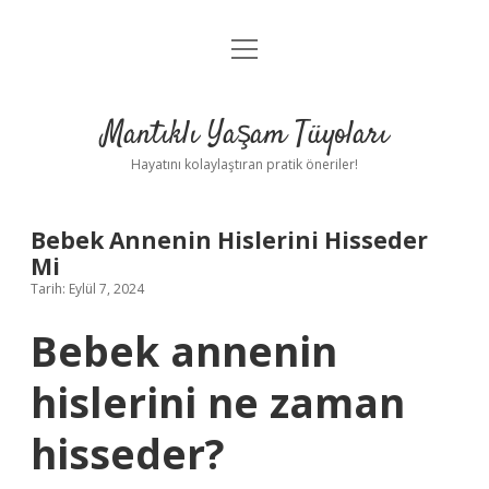
menüyü
Anasayfa
aç
Gizlilik Politikası
Mantıklı Yaşam Tüyoları
Yasal Uyarı
Hayatını kolaylaştıran pratik öneriler!
Hakkımızda
Bebek Annenin Hislerini Hisseder
Mi
Tarih: Eylül 7, 2024
Bebek annenin
hislerini ne zaman
hisseder?