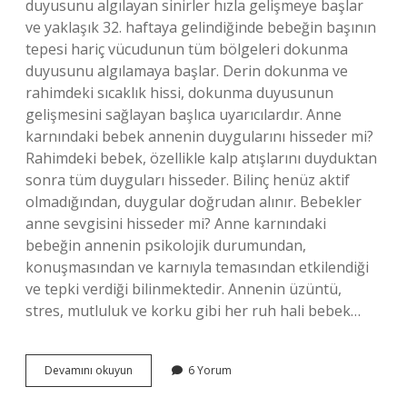
duyusunu algılayan sinirler hızla gelişmeye başlar
ve yaklaşık 32. haftaya gelindiğinde bebeğin başının
tepesi hariç vücudunun tüm bölgeleri dokunma
duyusunu algılamaya başlar. Derin dokunma ve
rahimdeki sıcaklık hissi, dokunma duyusunun
gelişmesini sağlayan başlıca uyarıcılardır. Anne
karnındaki bebek annenin duygularını hisseder mi?
Rahimdeki bebek, özellikle kalp atışlarını duyduktan
sonra tüm duyguları hisseder. Bilinç henüz aktif
olmadığından, duygular doğrudan alınır. Bebekler
anne sevgisini hisseder mi? Anne karnındaki
bebeğin annenin psikolojik durumundan,
konuşmasından ve karnıyla temasından etkilendiği
ve tepki verdiği bilinmektedir. Annenin üzüntü,
stres, mutluluk ve korku gibi her ruh hali bebek…
Bebek
Devamını okuyun
6 Yorum
Annenin
Hislerini