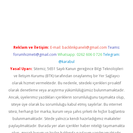
üvenilir mi
elexbetgiris.org
Reklam ve İletişim:
E-mail:
backlinkpaneli@gmail.com
Teams:
forumhizmeti@gmail.com
Whatsapp: 0262 606 0 726
Telegram:
@karabul
Yasal Uyarı:
Sitemiz, 5651 Sayılı Kanun gereğince Bilgi Teknolojileri
ve İletişim Kurumu (BTK) tarafından onaylanmış bir Yer Sağlayıcı
olarak hizmet vermektedir. Bu nedenle, sitedeki içerikleri proaktif
olarak denetleme veya araştırma yükümlülüğümüz bulunmamaktadır.
Ancak, üyelerimiz yazdıkları içeriklerin sorumluluğunu taşımakta olup,
siteye üye olarak bu sorumluluğu kabul etmiş sayılırlar. Bu internet
sitesi, herhangi bir marka, kurum veya şahıs şirketi ile hiçbir bağlantısı
bulunmamaktadır. Sitede yalnızca kendi hazırladığımız makaleler
paylaşılmaktadır. Burada yer alan içerikler haber niteliği taşımamakta
olup, gerçek kurum ve kişiler hakkında paylaşım yapılmamaktadır.