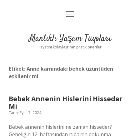
menüyü
Anasayfa
aç
Gizlilik Politikası
Mantıklı Yaşam Tüyoları
Yasal Uyarı
Hayatını kolaylaştıran pratik öneriler!
Hakkımızda
Etiket:
Anne karnındaki bebek üzüntüden
etkilenir mi
Bebek Annenin Hislerini Hisseder
Mi
Tarih: Eylül 7, 2024
Bebek annenin hislerini ne zaman hisseder?
Gebeliğin 12. haftasından itibaren dokunma