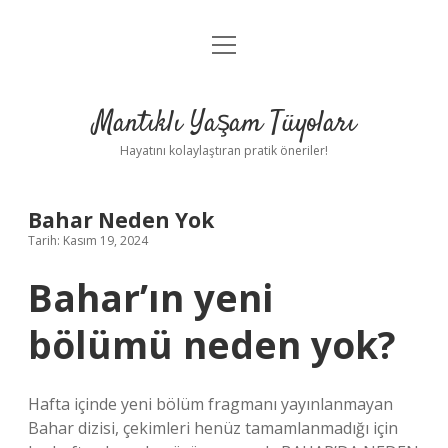
menüyü
Anasayfa
aç
Gizlilik Politikası
Mantıklı Yaşam Tüyoları
Yasal Uyarı
Hayatını kolaylaştıran pratik öneriler!
Hakkımızda
Bahar Neden Yok
Tarih: Kasım 19, 2024
Bahar’ın yeni
bölümü neden yok?
Hafta içinde yeni bölüm fragmanı yayınlanmayan
Bahar dizisi, çekimleri henüz tamamlanmadığı için