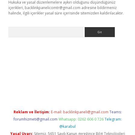
Hukuka ve yasal düzenlemelere aykırı olduğunu düşündüğünüz
içerikleri,
backlinkpanelicomtr@gmail.com
adresine bildirmeniz
halinde, ilgili içerikler yasal süre içerisinde sitemizden kaldırılacaktır.
Arama
i
elexbetgiris.org
Reklam ve İletişim:
E-mail:
backlinkpaneli@gmail.com
Teams:
forumhizmeti@gmail.com
Whatsapp: 0262 606 0 726
Telegram:
@karabul
Yasal Uyarı:
Sitemiz, 5651 Sayılı Kanun gereğince Bilgi Teknolojileri