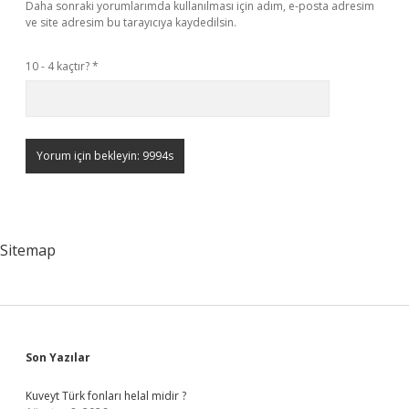
Daha sonraki yorumlarımda kullanılması için adım, e-posta adresim
ve site adresim bu tarayıcıya kaydedilsin.
10 - 4 kaçtır?
*
Sitemap
Sidebar
Son Yazılar
Kuveyt Türk fonları helal midir ?