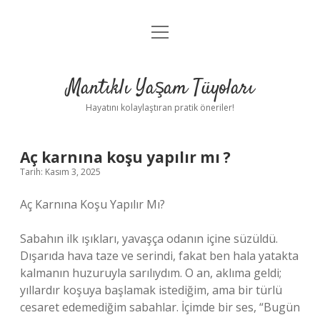
menüyü
Anasayfa
aç
Gizlilik Politikası
Mantıklı Yaşam Tüyoları
Yasal Uyarı
Hayatını kolaylaştıran pratik öneriler!
Hakkımızda
Aç karnına koşu yapılır mı ?
Tarih: Kasım 3, 2025
Aç Karnına Koşu Yapılır Mı?
Sabahın ilk ışıkları, yavaşça odanın içine süzüldü.
Dışarıda hava taze ve serindi, fakat ben hala yatakta
kalmanın huzuruyla sarılıydım. O an, aklıma geldi;
yıllardır koşuya başlamak istediğim, ama bir türlü
cesaret edemediğim sabahlar. İçimde bir ses, “Bugün