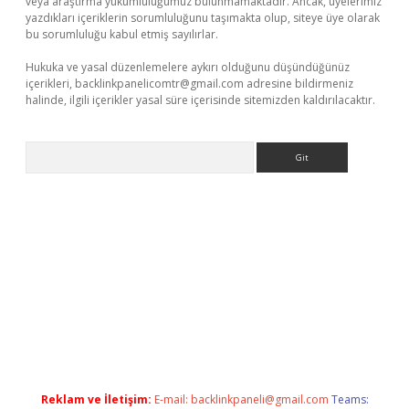
veya araştırma yükümlülüğümüz bulunmamaktadır. Ancak, üyelerimiz
yazdıkları içeriklerin sorumluluğunu taşımakta olup, siteye üye olarak
bu sorumluluğu kabul etmiş sayılırlar.
Hukuka ve yasal düzenlemelere aykırı olduğunu düşündüğünüz
içerikleri,
backlinkpanelicomtr@gmail.com
adresine bildirmeniz
halinde, ilgili içerikler yasal süre içerisinde sitemizden kaldırılacaktır.
Arama
r mi
elexbetgiris.org
Reklam ve İletişim:
E-mail:
backlinkpaneli@gmail.com
Teams: