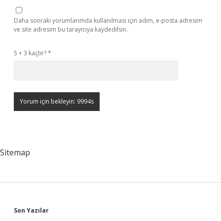
Daha sonraki yorumlarımda kullanılması için adım, e-posta adresim
ve site adresim bu tarayıcıya kaydedilsin.
5 + 3 kaçtır?
*
Sitemap
Sidebar
Son Yazılar