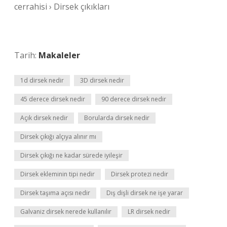
cerrahisi › Dirsek çıkıkları
Tarih:
Makaleler
1d dirsek nedir
3D dirsek nedir
45 derece dirsek nedir
90 derece dirsek nedir
Açık dirsek nedir
Borularda dirsek nedir
Dirsek çıkığı alçıya alınır mı
Dirsek çıkığı ne kadar sürede iyileşir
Dirsek ekleminin tipi nedir
Dirsek protezi nedir
Dirsek taşıma açısı nedir
Dış dişli dirsek ne işe yarar
Galvaniz dirsek nerede kullanılır
LR dirsek nedir