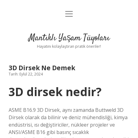
menüyü
Anasayfa
aç
Gizlilik Politikası
Mantıklı Yaşam Tüyoları
Yasal Uyarı
Hayatını kolaylaştıran pratik öneriler!
Hakkımızda
3D Dirsek Ne Demek
Tarih: Eylül 22, 2024
3D dirsek nedir?
ASME B16.9 3D Dirsek, aynı zamanda Buttweld 3D
Dirsek olarak da bilinir ve deniz mühendisliği, kimya
endüstrisi, ısı değiştiriciler, nükleer projeler ve
ANSI/ASME B16 gibi basınç sıcaklık