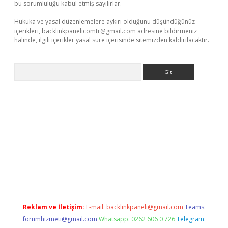
bu sorumluluğu kabul etmiş sayılırlar.
Hukuka ve yasal düzenlemelere aykırı olduğunu düşündüğünüz
içerikleri,
backlinkpanelicomtr@gmail.com
adresine bildirmeniz
halinde, ilgili içerikler yasal süre içerisinde sitemizden kaldırılacaktır.
Arama
etgiris.org
Reklam ve İletişim:
E-mail:
backlinkpaneli@gmail.com
Teams:
forumhizmeti@gmail.com
Whatsapp: 0262 606 0 726
Telegram: