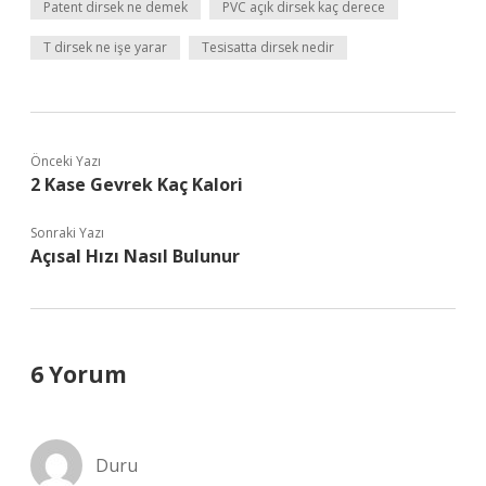
Patent dirsek ne demek
PVC açık dirsek kaç derece
T dirsek ne işe yarar
Tesisatta dirsek nedir
Önceki Yazı
2 Kase Gevrek Kaç Kalori
Sonraki Yazı
Açısal Hızı Nasıl Bulunur
6 Yorum
Duru