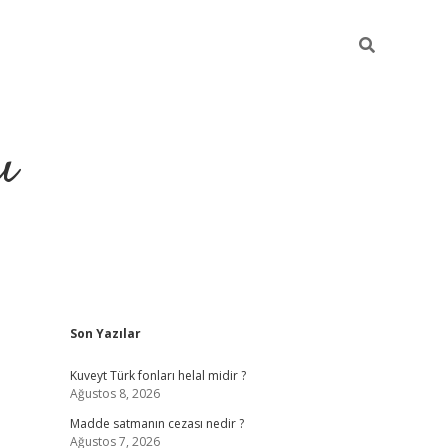
ı
Sidebar
Son Yazılar
hiltonbet yeni giriş
betexper güvenilir
Kuveyt Türk fonları helal midir ?
Ağustos 8, 2026
Madde satmanın cezası nedir ?
Ağustos 7, 2026