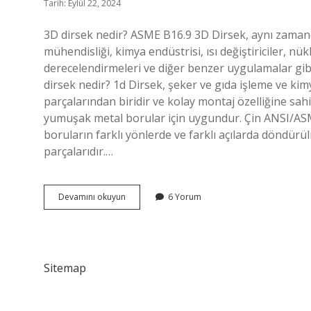
Tarih: Eylül 22, 2024
3D dirsek nedir? ASME B16.9 3D Dirsek, aynı zamand
mühendisliği, kimya endüstrisi, ısı değiştiriciler, n
derecelendirmeleri ve diğer benzer uygulamalar gibi
dirsek nedir? 1d Dirsek, şeker ve gıda işleme ve kim
parçalarından biridir ve kolay montaj özelliğine sahi
yumuşak metal borular için uygundur. Çin ANSI/ASME
boruların farklı yönlerde ve farklı açılarda döndür
parçalarıdır.…
3D
Devamını okuyun
6 Yorum
Dirsek
Ne
Demek
Sitemap