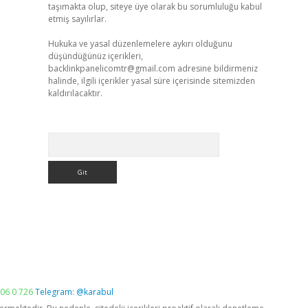
taşımakta olup, siteye üye olarak bu sorumluluğu kabul
etmiş sayılırlar.
Hukuka ve yasal düzenlemelere aykırı olduğunu
düşündüğünüz içerikleri,
backlinkpanelicomtr@gmail.com
adresine bildirmeniz
halinde, ilgili içerikler yasal süre içerisinde sitemizden
kaldırılacaktır.
Arama
06 0 726
Telegram: @karabul