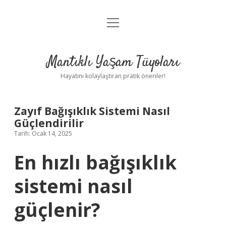
menüyü
Anasayfa
aç
Gizlilik Politikası
Mantıklı Yaşam Tüyoları
Yasal Uyarı
Hayatını kolaylaştıran pratik öneriler!
Hakkımızda
Zayıf Bağışıklık Sistemi Nasıl
Güçlendirilir
Tarih: Ocak 14, 2025
En hızlı bağışıklık
sistemi nasıl
güçlenir?