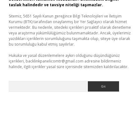
taslak halindedir ve tavsiye niteliği taşımazlar.
Sitemiz, 5651 Sayılı Kanun gereğince Bilgi Teknolojileri ve İletişim
Kurumu (BTK) tarafından onaylanmış bir Yer Sağlayıcı olarak hizmet
vermektedir. Bu nedenle, sitedeki içerikleri proaktif olarak denetleme
veya araştırma yükümlülüğümüz bulunmamaktadır. Ancak, üyelerimiz
yazdıkları içeriklerin sorumluluğunu taşımakta olup, siteye üye olarak
bu sorumluluğu kabul etmiş sayılırlar.
Hukuka ve yasal düzenlemelere aykırı olduğunu düşündüğünüz
içerikleri,
backlinkpanelicomtr@gmail.com
adresine bildirmeniz
halinde, ilgili içerikler yasal süre içerisinde sitemizden kaldırılacaktır.
Arama
lexbetgiris.org