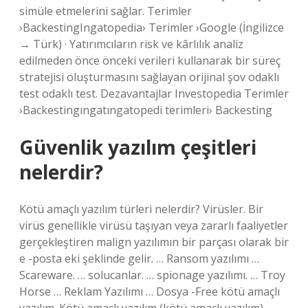
simüle etmelerini sağlar. Terimler
›BackestingIngatopedia› Terimler ›Google (İngilizce
→ Türk) · Yatırımcıların risk ve kârlılık analiz
edilmeden önce önceki verileri kullanarak bir süreç
stratejisi oluşturmasını sağlayan orijinal şov odaklı
test odaklı test. Dezavantajlar Investopedia Terimler
›Backestingıngatıngatopedi terimleri› Backesting
Güvenlik yazılım çeşitleri
nelerdir?
Kötü amaçlı yazılım türleri nelerdir? Virüsler. Bir
virüs genellikle virüsü taşıyan veya zararlı faaliyetler
gerçekleştiren malign yazılımın bir parçası olarak bir
e -posta eki şeklinde gelir. … Ransom yazılımı …
Scareware. … solucanlar. … spionage yazılımı. … Troy
Horse … Reklam Yazılımı … Dosya -Free kötü amaçlı