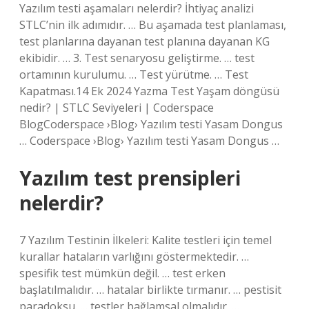
Yazılım testi aşamaları nelerdir? İhtiyaç analizi
STLC’nin ilk adımıdır. … Bu aşamada test planlaması,
test planlarına dayanan test planına dayanan KG
ekibidir. … 3. Test senaryosu geliştirme. … test
ortamının kurulumu. … Test yürütme. … Test
Kapatması.14 Ek 2024 Yazma Test Yaşam döngüsü
nedir? | STLC Seviyeleri | Coderspace
BlogCoderspace ›Blog› Yazılım testi Yasam Dongus
… Coderspace ›Blog› Yazılım testi Yasam Dongus …
Yazılım test prensipleri
nelerdir?
7 Yazılım Testinin İlkeleri: Kalite testleri için temel
kurallar hataların varlığını göstermektedir. …
spesifik test mümkün değil. … test erken
başlatılmalıdır. … hatalar birlikte tırmanır. … pestisit
paradoksu. … testler bağlamsal olmalıdır. …