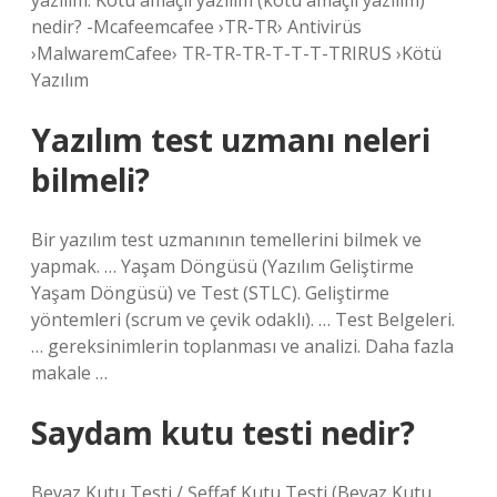
yazılım. Kötü amaçlı yazılım (kötü amaçlı yazılım)
nedir? -Mcafeemcafee ›TR-TR› Antivirüs
›MalwaremCafee› TR-TR-TR-T-T-T-TRIRUS ›Kötü
Yazılım
Yazılım test uzmanı neleri
bilmeli?
Bir yazılım test uzmanının temellerini bilmek ve
yapmak. … Yaşam Döngüsü (Yazılım Geliştirme
Yaşam Döngüsü) ve Test (STLC). Geliştirme
yöntemleri (scrum ve çevik odaklı). … Test Belgeleri.
… gereksinimlerin toplanması ve analizi. Daha fazla
makale …
Saydam kutu testi nedir?
Beyaz Kutu Testi / Şeffaf Kutu Testi (Beyaz Kutu