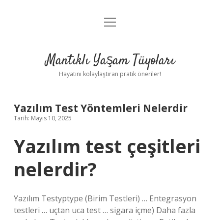
menüyü
Anasayfa
aç
Gizlilik Politikası
Mantıklı Yaşam Tüyoları
Yasal Uyarı
Hayatını kolaylaştıran pratik öneriler!
Hakkımızda
Yazılım Test Yöntemleri Nelerdir
Tarih: Mayıs 10, 2025
Yazılım test çeşitleri
nelerdir?
Yazılım Testyptype (Birim Testleri) … Entegrasyon
testleri … uçtan uca test … sigara içme) Daha fazla