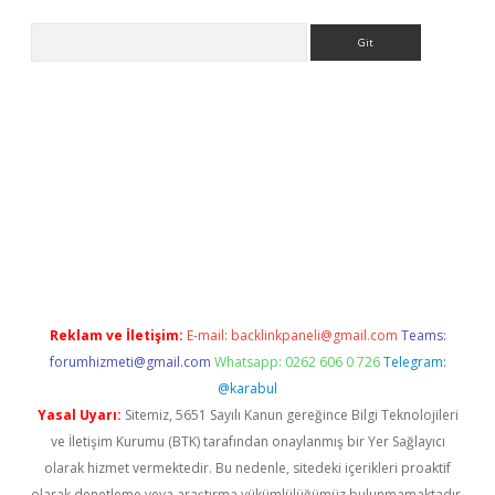
Arama
mi
elexbetgiris.org
Reklam ve İletişim:
E-mail:
backlinkpaneli@gmail.com
Teams:
forumhizmeti@gmail.com
Whatsapp: 0262 606 0 726
Telegram:
@karabul
Yasal Uyarı:
Sitemiz, 5651 Sayılı Kanun gereğince Bilgi Teknolojileri
ve İletişim Kurumu (BTK) tarafından onaylanmış bir Yer Sağlayıcı
olarak hizmet vermektedir. Bu nedenle, sitedeki içerikleri proaktif
olarak denetleme veya araştırma yükümlülüğümüz bulunmamaktadır.