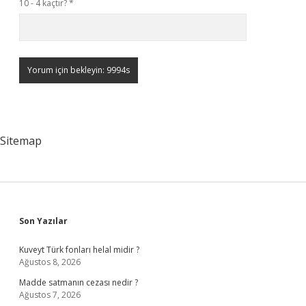
10 - 4 kaçtır?
*
Sitemap
Sidebar
Son Yazılar
Kuveyt Türk fonları helal midir ?
Ağustos 8, 2026
Madde satmanın cezası nedir ?
Ağustos 7, 2026