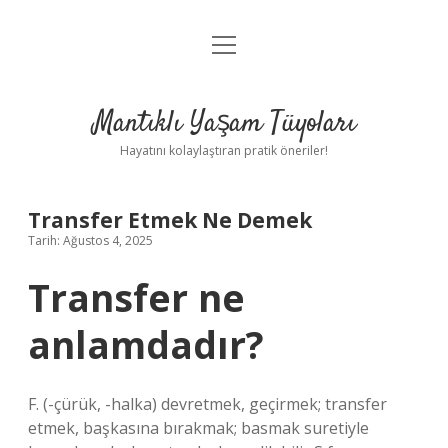
menüyü
Anasayfa
aç
Gizlilik Politikası
Mantıklı Yaşam Tüyoları
Yasal Uyarı
Hayatını kolaylaştıran pratik öneriler!
Hakkımızda
Transfer Etmek Ne Demek
Tarih: Ağustos 4, 2025
Transfer ne
anlamdadır?
F. (-çürük, -halka) devretmek, geçirmek; transfer
etmek, başkasına bırakmak; basmak suretiyle