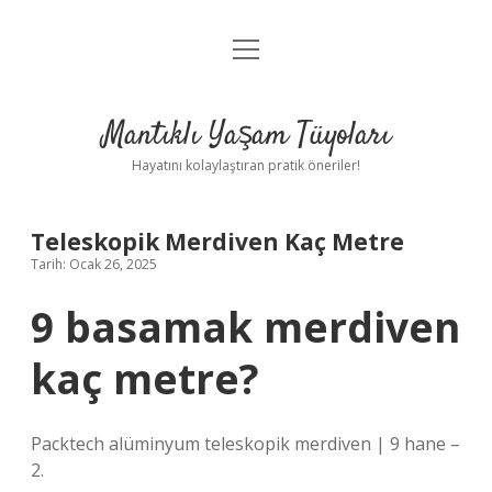
menüyü
Anasayfa
aç
Gizlilik Politikası
Mantıklı Yaşam Tüyoları
Yasal Uyarı
Hayatını kolaylaştıran pratik öneriler!
Hakkımızda
Teleskopik Merdiven Kaç Metre
Tarih: Ocak 26, 2025
9 basamak merdiven
kaç metre?
Packtech alüminyum teleskopik merdiven | 9 hane –
2.