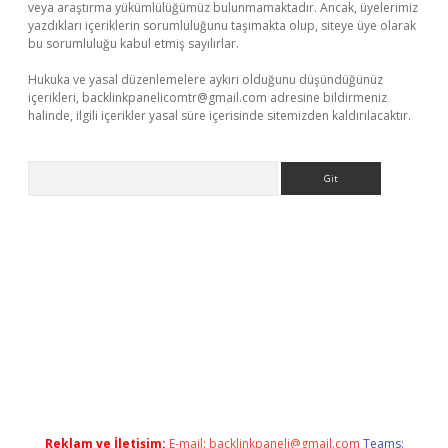
veya araştırma yükümlülüğümüz bulunmamaktadır. Ancak, üyelerimiz
yazdıkları içeriklerin sorumluluğunu taşımakta olup, siteye üye olarak
bu sorumluluğu kabul etmiş sayılırlar.
Hukuka ve yasal düzenlemelere aykırı olduğunu düşündüğünüz
içerikleri,
backlinkpanelicomtr@gmail.com
adresine bildirmeniz
halinde, ilgili içerikler yasal süre içerisinde sitemizden kaldırılacaktır.
Arama
lexbetgiris.org
Reklam ve İletişim:
E-mail:
backlinkpaneli@gmail.com
Teams: