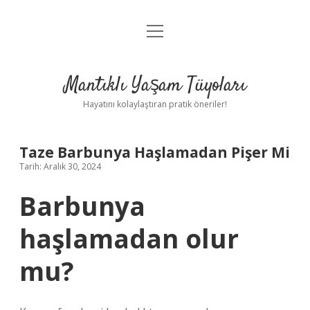
menüyü
Anasayfa
aç
Gizlilik Politikası
Mantıklı Yaşam Tüyoları
Yasal Uyarı
Hayatını kolaylaştıran pratik öneriler!
Hakkımızda
Taze Barbunya Haşlamadan Pişer Mi
Tarih: Aralık 30, 2024
Barbunya
haşlamadan olur
mu?