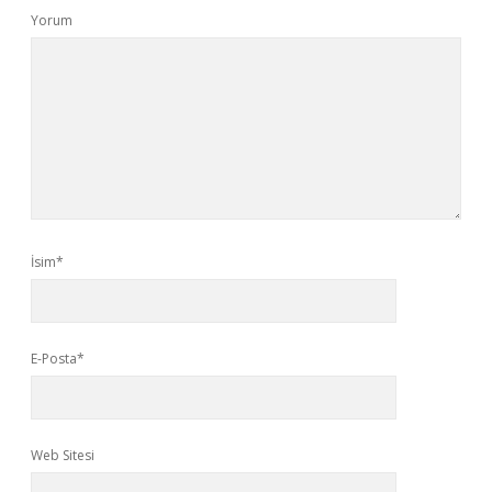
Yorum
İsim*
E-Posta*
Web Sitesi