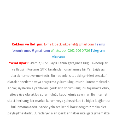
r mi
elexbetgiris.org
Reklam ve İletişim:
E-mail:
backlinkpaneli@gmail.com
Teams:
forumhizmeti@gmail.com
Whatsapp: 0262 606 0 726
Telegram:
@karabul
Yasal Uyarı:
Sitemiz, 5651 Sayılı Kanun gereğince Bilgi Teknolojileri
ve İletişim Kurumu (BTK) tarafından onaylanmış bir Yer Sağlayıcı
olarak hizmet vermektedir. Bu nedenle, sitedeki içerikleri proaktif
olarak denetleme veya araştırma yükümlülüğümüz bulunmamaktadır.
Ancak, üyelerimiz yazdıkları içeriklerin sorumluluğunu taşımakta olup,
siteye üye olarak bu sorumluluğu kabul etmiş sayılırlar. Bu internet
sitesi, herhangi bir marka, kurum veya şahıs şirketi ile hiçbir bağlantısı
bulunmamaktadır. Sitede yalnızca kendi hazırladığımız makaleler
paylaşılmaktadır. Burada yer alan içerikler haber niteliği taşımamakta