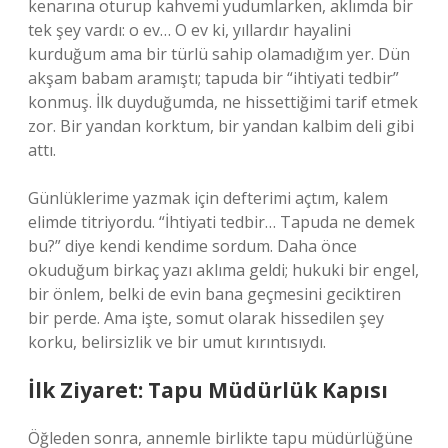
kenarına oturup kahvemi yudumlarken, aklımda bir
tek şey vardı: o ev… O ev ki, yıllardır hayalini
kurduğum ama bir türlü sahip olamadığım yer. Dün
akşam babam aramıştı; tapuda bir “ihtiyati tedbir”
konmuş. İlk duyduğumda, ne hissettiğimi tarif etmek
zor. Bir yandan korktum, bir yandan kalbim deli gibi
attı.
Günlüklerime yazmak için defterimi açtım, kalem
elimde titriyordu. “İhtiyati tedbir… Tapuda ne demek
bu?” diye kendi kendime sordum. Daha önce
okuduğum birkaç yazı aklıma geldi; hukuki bir engel,
bir önlem, belki de evin bana geçmesini geciktiren
bir perde. Ama işte, somut olarak hissedilen şey
korku, belirsizlik ve bir umut kırıntısıydı.
İlk Ziyaret: Tapu Müdürlük Kapısı
Öğleden sonra, annemle birlikte tapu müdürlüğüne