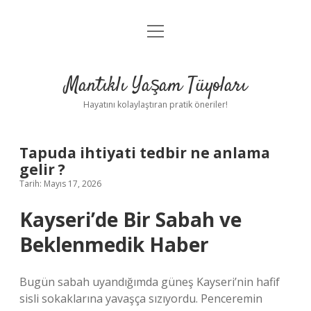
menüyü
Anasayfa
aç
Gizlilik Politikası
Mantıklı Yaşam Tüyoları
Yasal Uyarı
Hayatını kolaylaştıran pratik öneriler!
Hakkımızda
Tapuda ihtiyati tedbir ne anlama
gelir ?
Tarih: Mayıs 17, 2026
Kayseri’de Bir Sabah ve
Beklenmedik Haber
Bugün sabah uyandığımda güneş Kayseri’nin hafif
sisli sokaklarına yavaşça sızıyordu. Penceremin