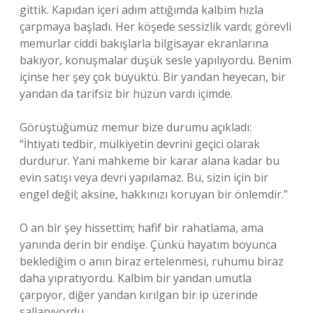
gittik. Kapıdan içeri adım attığımda kalbim hızla
çarpmaya başladı. Her köşede sessizlik vardı; görevli
memurlar ciddi bakışlarla bilgisayar ekranlarına
bakıyor, konuşmalar düşük sesle yapılıyordu. Benim
içinse her şey çok büyüktü. Bir yandan heyecan, bir
yandan da tarifsiz bir hüzün vardı içimde.
Görüştüğümüz memur bize durumu açıkladı:
“İhtiyati tedbir, mülkiyetin devrini geçici olarak
durdurur. Yani mahkeme bir karar alana kadar bu
evin satışı veya devri yapılamaz. Bu, sizin için bir
engel değil; aksine, hakkınızı koruyan bir önlemdir.”
O an bir şey hissettim; hafif bir rahatlama, ama
yanında derin bir endişe. Çünkü hayatım boyunca
beklediğim o anın biraz ertelenmesi, ruhumu biraz
daha yıpratıyordu. Kalbim bir yandan umutla
çarpıyor, diğer yandan kırılgan bir ip üzerinde
sallanıyordu.