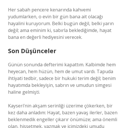
Her sabah pencere kenarında kahvemi
yudumlarken, o evin bir gün bana ait olacağı
hayalini kuruyorum. Belki bugün değil, belki yarın
değil; ama eminim ki, sabırla beklediğimde, hayat
bana en değerli hediyesini verecek.
Son Düşünceler
Günün sonunda defterimi kapattım. Kalbimde hem
heyecan, hem hüzün, hem de umut vardı. Tapuda
ihtiyati tedbir, sadece bir hukuki terim değil; benim
hayatımda bekleyişin, sabrın ve umudun simgesi
haline gelmişti.
Kayseri’nin akşam serinliği üzerime çökerken, bir
kez daha anladım: Hayat, bazen yavaş ilerler, bazen
beklenmedik engeller çıkarır önümüze; ama önemli
olan, hissetmek, yazmak ve içimizdeki umudu