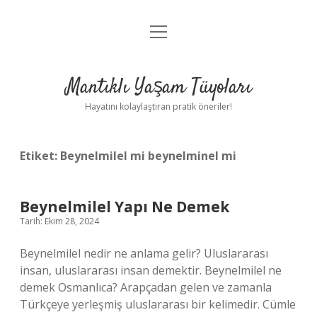
menüyü
Anasayfa
aç
Gizlilik Politikası
Mantıklı Yaşam Tüyoları
Yasal Uyarı
Hayatını kolaylaştıran pratik öneriler!
Hakkımızda
Etiket:
Beynelmilel mi beynelminel mi
Beynelmilel Yapı Ne Demek
Tarih: Ekim 28, 2024
Beynelmilel nedir ne anlama gelir? Uluslararası
insan, uluslararası insan demektir. Beynelmilel ne
demek Osmanlıca? Arapçadan gelen ve zamanla
Türkçeye yerleşmiş uluslararası bir kelimedir. Cümle