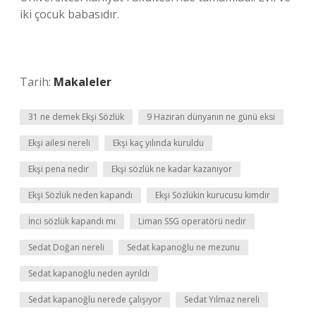
iki çocuk babasıdır.
Tarih:
Makaleler
31 ne demek Ekşi Sözlük
9 Haziran dünyanın ne günü eksi
Ekşi ailesi nereli
Ekşi kaç yılında kuruldu
Ekşi pena nedir
Ekşi sözlük ne kadar kazanıyor
Ekşi Sözlük neden kapandı
Ekşi Sözlükin kurucusu kimdir
İnci sözlük kapandı mı
Liman SSG operatörü nedir
Sedat Doğan nereli
Sedat kapanoğlu ne mezunu
Sedat kapanoğlu neden ayrıldı
Sedat kapanoğlu nerede çalışıyor
Sedat Yılmaz nereli