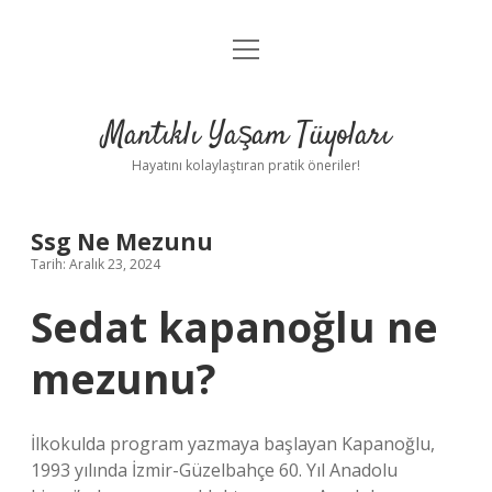
menüyü
Anasayfa
aç
Gizlilik Politikası
Mantıklı Yaşam Tüyoları
Yasal Uyarı
Hayatını kolaylaştıran pratik öneriler!
Hakkımızda
Ssg Ne Mezunu
Tarih: Aralık 23, 2024
Sedat kapanoğlu ne
mezunu?
İlkokulda program yazmaya başlayan Kapanoğlu,
1993 yılında İzmir-Güzelbahçe 60. Yıl Anadolu