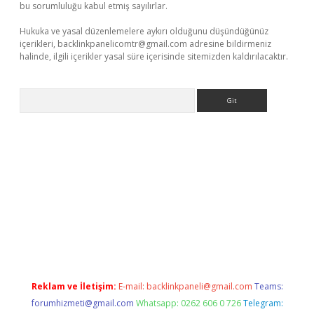
bu sorumluluğu kabul etmiş sayılırlar.
Hukuka ve yasal düzenlemelere aykırı olduğunu düşündüğünüz
içerikleri,
backlinkpanelicomtr@gmail.com
adresine bildirmeniz
halinde, ilgili içerikler yasal süre içerisinde sitemizden kaldırılacaktır.
Arama
ilir mi
elexbetgiris.org
Reklam ve İletişim:
E-mail:
backlinkpaneli@gmail.com
Teams:
forumhizmeti@gmail.com
Whatsapp: 0262 606 0 726
Telegram: