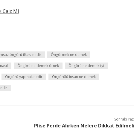
k Caiz Mi
msuz öngörü ilkesi nedir
Öngörmek ne demek
nasıl
Öngörü ne demek örnek
Öngörü ne demek tyt
Öngörü yapmak nedir
Öngörülü insan ne demek
nedir
Sonraki Yaz
Plise Perde Alırken Nelere Dikkat Edilmel