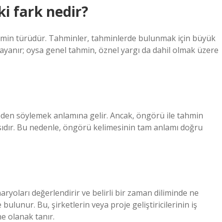
i fark nedir?
 tahmin türüdür. Tahminler, tahminlerde bulunmak için büyük
 dayanır; oysa genel tahmin, öznel yargı da dahil olmak üzere
en söylemek anlamına gelir. Ancak, öngörü ile tahmin
sıdır. Bu nedenle, öngörü kelimesinin tam anlamı doğru
aryoları değerlendirir ve belirli bir zaman diliminde ne
lunur. Bu, şirketlerin veya proje geliştiricilerinin iş
e olanak tanır.