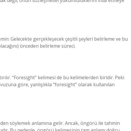
ak değil; onun sözleşmesel yükümlülüklerini ihlal etmeye
min: Gelecekte gerçekleşecek çeşitli şeyleri belirleme ve bu
 olacağını) önceden belirleme süreci.
ırılır. “Foresight” kelimesi de bu kelimelerden biridir. Peki
uzuna göre, yanlışlıkla “foresight” olarak kullanılan
en söylemek anlamına gelir. Ancak, öngörü ile tahmin
sıdır. Bu nedenle, öngörü kelimesinin tam anlamı doğru