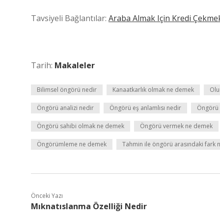
Tavsiyeli Bağlantılar:
Araba Almak Için Kredi Çekme
Tarih:
Makaleler
Bilimsel öngörü nedir
Kanaatkarlık olmak ne demek
Olu
Öngörü analizi nedir
Öngörü eş anlamlısı nedir
Öngörü 
Öngörü sahibi olmak ne demek
Öngörü vermek ne demek
Öngörümleme ne demek
Tahmin ile öngörü arasındaki fark 
Önceki Yazı
Mıknatıslanma Özelliği Nedir