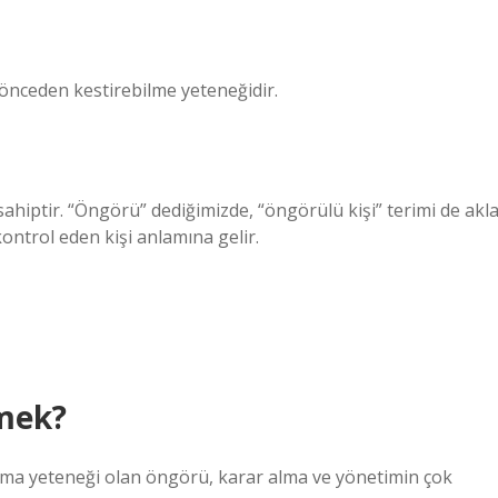
önceden kestirebilme yeteneğidir.
ahiptir. “Öngörü” dediğimizde, “öngörülü kişi” terimi de akl
kontrol eden kişi anlamına gelir.
mek?
ma yeteneği olan öngörü, karar alma ve yönetimin çok