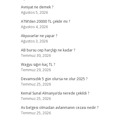
Avniyat ne demek ?
Ağustos 5, 2026
ATM’den 20000 TL çekilir mi ?
Ağustos 4, 2026
Akyuvarlar ne yapar ?
Ağustos 3, 2026
AB bursu cep harçlığı ne kadar ?
Temmuz 30, 2026
Wagyu sığırı kaç TL ?
Temmuz 29, 2026
Devamsızlık 5 gün olursa ne olur 2025 ?
Temmuz 25, 2026
Kemal Sunal Almanya’da nerede çekildi ?
Temmuz 25, 2026
Av belgesi olmadan avlanmanın cezası nedir ?
Temmuz 25, 2026