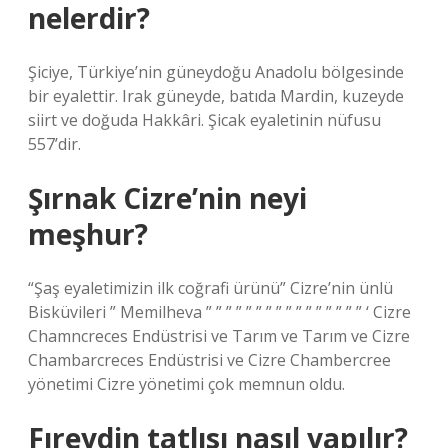
nelerdir?
Şiciye, Türkiye’nin güneydoğu Anadolu bölgesinde
bir eyalettir. Irak güneyde, batıda Mardin, kuzeyde
siirt ve doğuda Hakkâri. Şicak eyaletinin nüfusu
557’dir.
Şırnak Cizre’nin neyi
meşhur?
“Şaş eyaletimizin ilk coğrafi ürünü” Cizre’nin ünlü
Bisküvileri ” Memilheva ” ” ” ” ” ” ” ” ” ” ” ” ” ” ” ” ‘ Cizre
Chamncreces Endüstrisi ve Tarım ve Tarım ve Cizre
Chambarcreces Endüstrisi ve Cizre Chambercree
yönetimi Cizre yönetimi çok memnun oldu.
Fıreydin tatlısı nasıl yapılır?