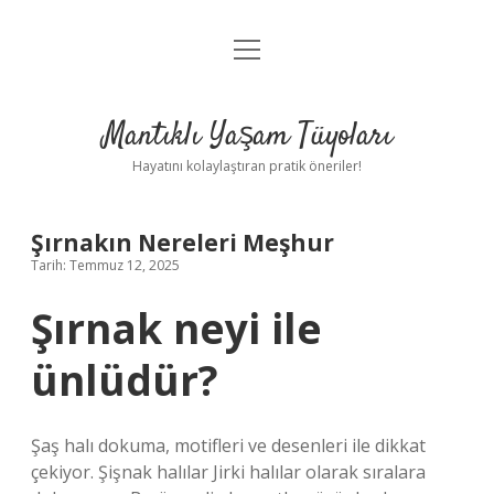
menüyü
Anasayfa
aç
Gizlilik Politikası
Mantıklı Yaşam Tüyoları
Yasal Uyarı
Hayatını kolaylaştıran pratik öneriler!
Hakkımızda
Şırnakın Nereleri Meşhur
Tarih: Temmuz 12, 2025
Şırnak neyi ile
ünlüdür?
Şaş halı dokuma, motifleri ve desenleri ile dikkat
çekiyor. Şişnak halılar Jirki halılar olarak sıralara