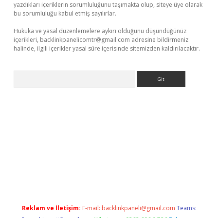
yazdıkları içeriklerin sorumluluğunu taşımakta olup, siteye üye olarak
bu sorumluluğu kabul etmiş sayılırlar.
Hukuka ve yasal düzenlemelere aykırı olduğunu düşündüğünüz
içerikleri,
backlinkpanelicomtr@gmail.com
adresine bildirmeniz
halinde, ilgili içerikler yasal süre içerisinde sitemizden kaldırılacaktır.
Arama
r mi
elexbetgiris.org
Reklam ve İletişim:
E-mail:
backlinkpaneli@gmail.com
Teams: