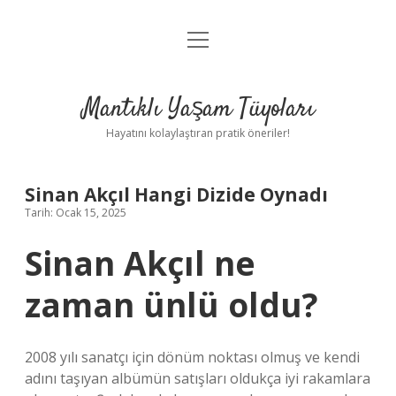
menüyü
Anasayfa
aç
Gizlilik Politikası
Mantıklı Yaşam Tüyoları
Yasal Uyarı
Hayatını kolaylaştıran pratik öneriler!
Hakkımızda
Sinan Akçıl Hangi Dizide Oynadı
Tarih: Ocak 15, 2025
Sinan Akçıl ne
zaman ünlü oldu?
2008 yılı sanatçı için dönüm noktası olmuş ve kendi
adını taşıyan albümün satışları oldukça iyi rakamlara