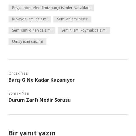
Peygamber efendimiz hangi isimleri yasakladı
Rüveyda ismi caiz mi
Semi anlami nedir
Semi ismi dinen caiz mi
Semih ismi koymak caiz mi
Umay ismi caiz mi
Önceki Yazı
Barış G Ne Kadar Kazanıyor
Sonraki Yazı
Durum Zarfı Nedir Sorusu
Bir yanıt yazın