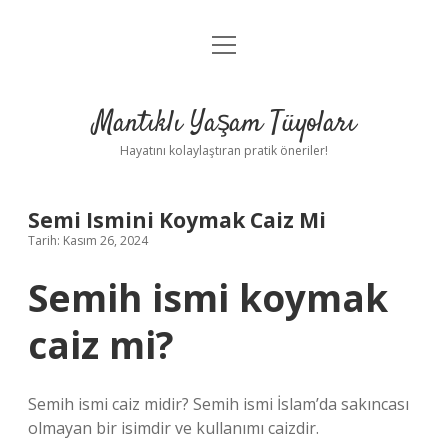
menüyü
Anasayfa
aç
Gizlilik Politikası
Mantıklı Yaşam Tüyoları
Yasal Uyarı
Hayatını kolaylaştıran pratik öneriler!
Hakkımızda
Semi Ismini Koymak Caiz Mi
Tarih: Kasım 26, 2024
Semih ismi koymak
caiz mi?
Semih ismi caiz midir? Semih ismi İslam’da sakıncası
olmayan bir isimdir ve kullanımı caizdir.