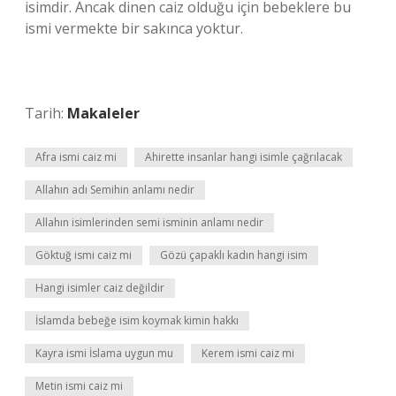
isimdir. Ancak dinen caiz olduğu için bebeklere bu
ismi vermekte bir sakınca yoktur.
Tarih:
Makaleler
Afra ismi caiz mi
Ahirette insanlar hangi isimle çağrılacak
Allahın adı Semihin anlamı nedir
Allahın isimlerinden semi isminin anlamı nedir
Göktuğ ismi caiz mi
Gözü çapaklı kadın hangi isim
Hangi isimler caiz değildir
İslamda bebeğe isim koymak kimin hakkı
Kayra ismi İslama uygun mu
Kerem ismi caiz mi
Metin ismi caiz mi