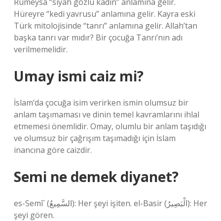
Rumeysa “siyah gözlü kadın” anlamına gelir.
Hüreyre “kedi yavrusu” anlamına gelir. Kayra eski
Türk mitolojisinde “tanrı” anlamına gelir. Allah’tan
başka tanrı var mıdır? Bir çocuğa Tanrı’nın adı
verilmemelidir.
Umay ismi caiz mi?
İslam’da çocuğa isim verirken ismin olumsuz bir
anlam taşımaması ve dinin temel kavramlarını ihlal
etmemesi önemlidir. Omay, olumlu bir anlam taşıdığı
ve olumsuz bir çağrışım taşımadığı için İslam
inancına göre caizdir.
Semi ne demek diyanet?
es-Semî` (السَّمِيعُ): Her şeyi işiten. el-Basir (الْبَصِيرُ): Her
şeyi gören.